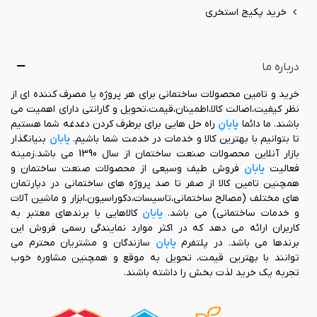
خرید پکیج استخری
درباره ما
خرید و تامین محصولات ساختمانی برای هر پروژه یا مصرف کننده ای از
نظر کیفیت،اصالت کالا،اطمینان،قیمت،تحویل و گارانتی دارای اهمیت می
باشند. ما دائما
یابانِ
راه حل هایی برای برطرف کردن دغدغه شما هستیم
تا بتوانیم با بهترین کالا و خدمات در خدمت شما باشیم.
یابان
بنیانگذار
بازار آنلاین محصولات صنعت ساختمان از سال 1390 می باشد.زمینه
فعالیت
یابان
فروش طیف وسیعی از محصولات صنعت ساختمان و
همچنین تامین کالا از صفر تا صد پروژه های ساختمانی در دپارتمان
های مختلف (مصالح ساختمانی،تاسیسات،دکوراسیون،ابزار و ماشین آلات
و خدمات ساختمانی) می باشد.
یابان
کالاهایی با برندهای معتبر به
کاربران ارائه می دهد که در اکثر موارد نمایندگی رسمی فروش این
برندها می باشد. در پلتفرم
یابان
سازندگان و مشتریان محترم می
توانند با بهترین قیمت، تحویل به موقع و همچنین مشاوره خوب
تجربه یک خرید لذت بخش را داشته باشند.