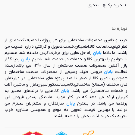
خرید پکیج استخری
درباره ما
خرید و تامین محصولات ساختمانی برای هر پروژه یا مصرف کننده ای از
نظر کیفیت،اصالت کالا،اطمینان،قیمت،تحویل و گارانتی دارای اهمیت می
باشند. ما دائما
یابانِ
راه حل هایی برای برطرف کردن دغدغه شما هستیم
تا بتوانیم با بهترین کالا و خدمات در خدمت شما باشیم.
یابان
بنیانگذار
بازار آنلاین محصولات صنعت ساختمان از سال 1390 می باشد.زمینه
فعالیت
یابان
فروش طیف وسیعی از محصولات صنعت ساختمان و
همچنین تامین کالا از صفر تا صد پروژه های ساختمانی در دپارتمان
های مختلف (مصالح ساختمانی،تاسیسات،دکوراسیون،ابزار و ماشین آلات
و خدمات ساختمانی) می باشد.
یابان
کالاهایی با برندهای معتبر به
کاربران ارائه می دهد که در اکثر موارد نمایندگی رسمی فروش این
برندها می باشد. در پلتفرم
یابان
سازندگان و مشتریان محترم می
توانند با بهترین قیمت، تحویل به موقع و همچنین مشاوره خوب
تجربه یک خرید لذت بخش را داشته باشند.