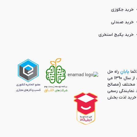
خرید جکوزی
خرید صندلی
خرید پکیج استخری
ائما
یابانِ
راه حل
بنیانگذار بازار آنلاین محصولات صنعت ساختمان از سال 1390 می
 مختلف (مصالح
رد نمایندگی رسمی
ک خرید لذت بخش