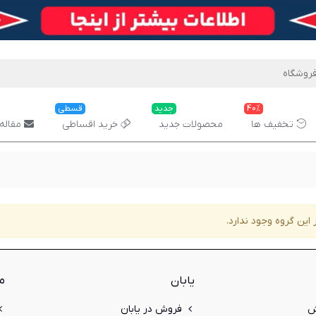
40%
جدید
قسطی
تخفیف ها
محصولات جدید
خرید اقساطی
مقاله 
 این گروه وجود ندارد.
یابان
م
ش
فروش در یابان