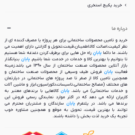
خرید پکیج استخری
درباره ما
خرید و تامین محصولات ساختمانی برای هر پروژه یا مصرف کننده ای از
نظر کیفیت،اصالت کالا،اطمینان،قیمت،تحویل و گارانتی دارای اهمیت می
باشند. ما دائما
یابانِ
راه حل هایی برای برطرف کردن دغدغه شما هستیم
تا بتوانیم با بهترین کالا و خدمات در خدمت شما باشیم.
یابان
بنیانگذار
بازار آنلاین محصولات صنعت ساختمان از سال 1390 می باشد.زمینه
فعالیت
یابان
فروش طیف وسیعی از محصولات صنعت ساختمان و
همچنین تامین کالا از صفر تا صد پروژه های ساختمانی در دپارتمان
های مختلف (مصالح ساختمانی،تاسیسات،دکوراسیون،ابزار و ماشین آلات
و خدمات ساختمانی) می باشد.
یابان
کالاهایی با برندهای معتبر به
کاربران ارائه می دهد که در اکثر موارد نمایندگی رسمی فروش این
برندها می باشد. در پلتفرم
یابان
سازندگان و مشتریان محترم می
توانند با بهترین قیمت، تحویل به موقع و همچنین مشاوره خوب
تجربه یک خرید لذت بخش را داشته باشند.