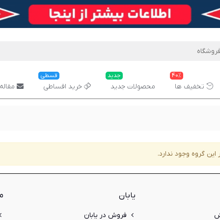
40%
جدید
قسطی
تخفیف ها
محصولات جدید
خرید اقساطی
مقاله 
 این گروه وجود ندارد.
یابان
م
ش
فروش در یابان