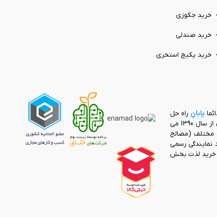
خرید جکوزی
خرید صندلی
خرید پکیج استخری
ائما
یابانِ
راه حل
بنیانگذار بازار آنلاین محصولات صنعت ساختمان از سال 1390 می
 مختلف (مصالح
رد نمایندگی رسمی
ک خرید لذت بخش