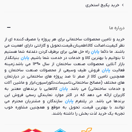
خرید پکیج استخری
درباره ما
خرید و تامین محصولات ساختمانی برای هر پروژه یا مصرف کننده ای از
نظر کیفیت،اصالت کالا،اطمینان،قیمت،تحویل و گارانتی دارای اهمیت می
باشند. ما دائما
یابانِ
راه حل هایی برای برطرف کردن دغدغه شما هستیم
تا بتوانیم با بهترین کالا و خدمات در خدمت شما باشیم.
یابان
بنیانگذار
بازار آنلاین محصولات صنعت ساختمان از سال 1390 می باشد.زمینه
فعالیت
یابان
فروش طیف وسیعی از محصولات صنعت ساختمان و
همچنین تامین کالا از صفر تا صد پروژه های ساختمانی در دپارتمان
های مختلف (مصالح ساختمانی،تاسیسات،دکوراسیون،ابزار و ماشین آلات
و خدمات ساختمانی) می باشد.
یابان
کالاهایی با برندهای معتبر به
کاربران ارائه می دهد که در اکثر موارد نمایندگی رسمی فروش این
برندها می باشد. در پلتفرم
یابان
سازندگان و مشتریان محترم می
توانند با بهترین قیمت، تحویل به موقع و همچنین مشاوره خوب
تجربه یک خرید لذت بخش را داشته باشند.