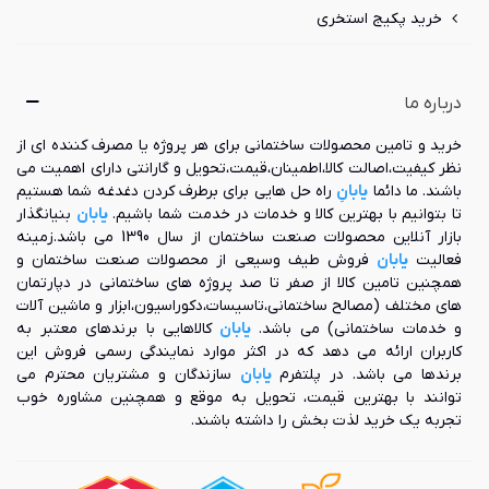
خرید پکیج استخری
درباره ما
خرید و تامین محصولات ساختمانی برای هر پروژه یا مصرف کننده ای از
نظر کیفیت،اصالت کالا،اطمینان،قیمت،تحویل و گارانتی دارای اهمیت می
باشند. ما دائما
یابانِ
راه حل هایی برای برطرف کردن دغدغه شما هستیم
تا بتوانیم با بهترین کالا و خدمات در خدمت شما باشیم.
یابان
بنیانگذار
بازار آنلاین محصولات صنعت ساختمان از سال 1390 می باشد.زمینه
فعالیت
یابان
فروش طیف وسیعی از محصولات صنعت ساختمان و
همچنین تامین کالا از صفر تا صد پروژه های ساختمانی در دپارتمان
های مختلف (مصالح ساختمانی،تاسیسات،دکوراسیون،ابزار و ماشین آلات
و خدمات ساختمانی) می باشد.
یابان
کالاهایی با برندهای معتبر به
کاربران ارائه می دهد که در اکثر موارد نمایندگی رسمی فروش این
برندها می باشد. در پلتفرم
یابان
سازندگان و مشتریان محترم می
توانند با بهترین قیمت، تحویل به موقع و همچنین مشاوره خوب
تجربه یک خرید لذت بخش را داشته باشند.