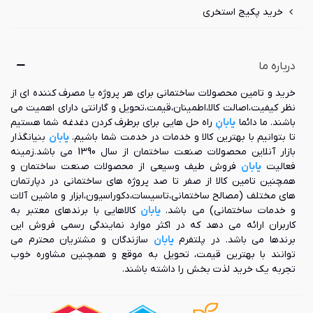
خرید پکیج استخری
درباره ما
خرید و تامین محصولات ساختمانی برای هر پروژه یا مصرف کننده ای از
نظر کیفیت،اصالت کالا،اطمینان،قیمت،تحویل و گارانتی دارای اهمیت می
باشند. ما دائما
یابانِ
راه حل هایی برای برطرف کردن دغدغه شما هستیم
تا بتوانیم با بهترین کالا و خدمات در خدمت شما باشیم.
یابان
بنیانگذار
بازار آنلاین محصولات صنعت ساختمان از سال 1390 می باشد.زمینه
فعالیت
یابان
فروش طیف وسیعی از محصولات صنعت ساختمان و
همچنین تامین کالا از صفر تا صد پروژه های ساختمانی در دپارتمان
های مختلف (مصالح ساختمانی،تاسیسات،دکوراسیون،ابزار و ماشین آلات
و خدمات ساختمانی) می باشد.
یابان
کالاهایی با برندهای معتبر به
کاربران ارائه می دهد که در اکثر موارد نمایندگی رسمی فروش این
برندها می باشد. در پلتفرم
یابان
سازندگان و مشتریان محترم می
توانند با بهترین قیمت، تحویل به موقع و همچنین مشاوره خوب
تجربه یک خرید لذت بخش را داشته باشند.