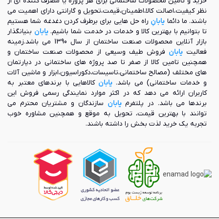
خرید و تامین محصولات ساختمانی برای هر پروژه یا مصرف کننده ای از
جنس دیگ، به دسته بندی های متفاوتی طبقه بندی می کنند که
نظر کیفیت،اصالت کالا،اطمینان،قیمت،تحویل و گارانتی دارای اهمیت می
در ادامه به هر یک از این موارد می پردازیم. ابتدا انواع این محصول
باشند. ما دائما
یابانِ
راه حل هایی برای برطرف کردن دغدغه شما هستیم
را از لحاظ قرار گرفتن فن بررسی می کنیم:
تا بتوانیم با بهترین کالا و خدمات در خدمت شما باشیم.
یابان
بنیانگذار
بازار آنلاین محصولات صنعت ساختمان از سال 1390 می باشد.زمینه
کوره مکشی: در این کوره‌ها فن به گونه‌ای قرار می‌گیرد که
فعالیت
یابان
فروش طیف وسیعی از محصولات صنعت ساختمان و
هوا را از مبدل گرمایی مکش می‌کند.
همچنین تامین کالا از صفر تا صد پروژه های ساختمانی در دپارتمان
کوره وزشی (یا کوره رانشی): در این نوع کوره‌ها، فن به
های مختلف (مصالح ساختمانی،تاسیسات،دکوراسیون،ابزار و ماشین آلات
گونه‌ای قرار گرفته است که هوا را به سمت مبدل گرمایی
و خدمات ساختمانی) می باشد.
یابان
کالاهایی با برندهای معتبر به
می‌راند.
کاربران ارائه می دهد که در اکثر موارد نمایندگی رسمی فروش این
از لحاظ ایمنی، کوره‌های وزشی در شرایط بهتری در مقایسه با
برندها می باشد. در پلتفرم
یابان
سازندگان و مشتریان محترم می
مکشی قرار دارند؛ چرا که کوره‌های مکشی در صورت وجود منفذ در
توانند با بهترین قیمت، تحویل به موقع و همچنین مشاوره خوب
مبدل گرمایی می‌توانند مواد آلاینده حاصل از احتراق را نیز وارد
تجربه یک خرید لذت بخش را داشته باشند.
محیط مورد نظر کنند. در این نوع کوره‌ها فن به وسیله تسمه و به
طور مستقیم به الکتروموتور وصل شده است.
در ادامه، انواع کوره‌های هوای گرم از لحاظ سوخت مصرفی را به شما
معرفی کرده ایم:
گازی
گازوئیلی
دوگانه سوز (گازی و گازوئیلی)