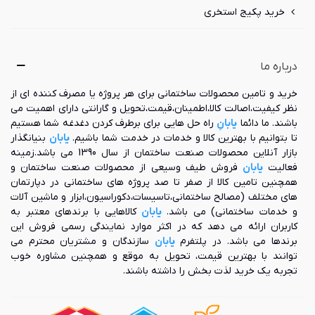
خرید پکیج استخری
درباره ما
خرید و تامین محصولات ساختمانی برای هر پروژه یا مصرف کننده ای از
نظر کیفیت،اصالت کالا،اطمینان،قیمت،تحویل و گارانتی دارای اهمیت می
باشند. ما دائما
یابانِ
راه حل هایی برای برطرف کردن دغدغه شما هستیم
تا بتوانیم با بهترین کالا و خدمات در خدمت شما باشیم.
یابان
بنیانگذار
بازار آنلاین محصولات صنعت ساختمان از سال 1390 می باشد.زمینه
فعالیت
یابان
فروش طیف وسیعی از محصولات صنعت ساختمان و
همچنین تامین کالا از صفر تا صد پروژه های ساختمانی در دپارتمان
های مختلف (مصالح ساختمانی،تاسیسات،دکوراسیون،ابزار و ماشین آلات
و خدمات ساختمانی) می باشد.
یابان
کالاهایی با برندهای معتبر به
کاربران ارائه می دهد که در اکثر موارد نمایندگی رسمی فروش این
برندها می باشد. در پلتفرم
یابان
سازندگان و مشتریان محترم می
توانند با بهترین قیمت، تحویل به موقع و همچنین مشاوره خوب
تجربه یک خرید لذت بخش را داشته باشند.