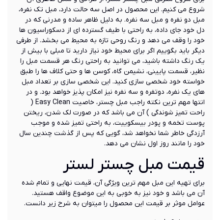
شروع می کنیم. این محصول در اصل سه حالت دارد، مبل تک نفره،
مبل دو نفره و مبل سه نفره. به دلیل ظاهر ساده و مدرنی که در
دل خود جای داده، به راحتی با طیف گسترده ای از دسکوراسیون ها
خود را وقف می دهد و رنگ روحی تازه به محیط می بخشد. از طرفی
دیگر باید بگوییم اگر برای محیط خود نیاز دارید تا مبلی با بیش از
یک رنگ داشته باشید، می توانید به راحتی رنگ هر قسمت مبل را
نظیر، قسمت پایینی، نشیمن گاه، کوسن ها و حتی کلاف ها را طبق
خواسته خود شخصی سازی کنید. این شخصی سازی بر تعداد مبل
های یک نفره، دوتفره و سه نفره نیز امکان پذیز خواهد بود. و در
انتها مهم ترین نکته راجب مبل چستر، خاصیت Easy Clean (
راحت تمیز شوندگی ) آن می باشد که در صورت لک شدن، ریختن
پوست تخمه و پودر بیسکوییت، به راحتی تمیز شده و موجب
آرزدگی خاطر شما نخواهد شد، گویی که پس از گذشت چندین سال
خود را مانند روز اول نشان می دهد.
قیمت مبل چستر لستر
برای تهیه این مبل مهم ترین ویژگی آن، قیمت نهایی و تمام شده
آن می باشد و خود نیز به خوبی به این موضوع واقف هستید.
عوامل موثر بر قیمت این محصول را میتوان به شرح زیر دانست.