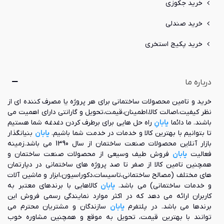
خرید جکوزی
خرید صندلی
خرید پکیج استخری
درباره ما
خرید و تامین محصولات ساختمانی برای هر پروژه یا مصرف کننده ای از
نظر کیفیت،اصالت کالا،اطمینان،قیمت،تحویل و گارانتی دارای اهمیت می
باشند. ما دائما
یابانِ
راه حل هایی برای برطرف کردن دغدغه شما هستیم
تا بتوانیم با بهترین کالا و خدمات در خدمت شما باشیم.
یابان
بنیانگذار
بازار آنلاین محصولات صنعت ساختمان از سال 1390 می باشد.زمینه
فعالیت
یابان
فروش طیف وسیعی از محصولات صنعت ساختمان و
همچنین تامین کالا از صفر تا صد پروژه های ساختمانی در دپارتمان
های مختلف (مصالح ساختمانی،تاسیسات،دکوراسیون،ابزار و ماشین آلات
و خدمات ساختمانی) می باشد.
یابان
کالاهایی با برندهای معتبر به
کاربران ارائه می دهد که در اکثر موارد نمایندگی رسمی فروش این
برندها می باشد. در پلتفرم
یابان
سازندگان و مشتریان محترم می
توانند با بهترین قیمت، تحویل به موقع و همچنین مشاوره خوب