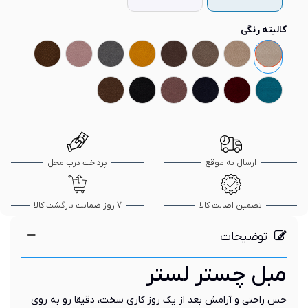
کالیته رنگی
کد
کد
کد
کد
کد
کد
کد
کد
8
7
6
5
4
3
2
1
مازراتی
مازراتی
مازراتی
مازراتی
مازراتی
مازراتی
مازراتی
مازراتی
کد
کد
کد
کد
کد
کد
14
13
12
11
10
9
مازراتی
مازراتی
مازراتی
مازراتی
مازراتی
مازراتی
ارسال به موقع
پرداخت درب محل
تضمین اصالت کالا
7 روز ضمانت بازگشت کالا
توضیحات
مبل چستر لستر
حس راحتی و آرامش بعد از یک روز کاری سخت، دقیقا رو به روی