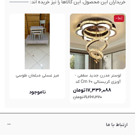
خریداران این محصول، این کالاها را نیز خریده اند:
‎−10%
لوستر مدرن جدید سقفی -
میز عسلی مبلمان طوسی
آویزی کریستالی 60 Cm کد
2_441
17,336,088 تومان
ناموجود
19,262,320 تومان
ارتباط با ما