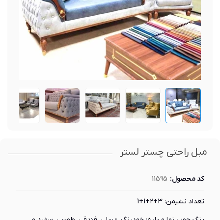
مبل راحتی چستر لستر
کد محصول:
11595
تعداد نشیمن: 3+2+1+1
رنگ چوب نما و پایه: خودرنگ، عسلی، فندقی، طوسی، سفید و