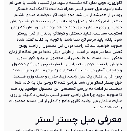
تلوزیون، فرقی ندارد که نشسته باشید، دراز کشیده باشید یا حتی لم
داده باشید، مبل چستر لستر همراه شماست تا کمک کند خستگی
زود تر از همیشه از تن شما محو شود. اگر بخواهیم صادق باشیم
بیشتر تایمی که داخل منزل خود به سر می برید، به جز شب و زمان
خواب، بر روی مبلمان منزل خود خواهد بود و در این زمان که زمان
استرحت شماست، نباید خستگی و کوفتگی بدنتان از قبل بیشتر
شود، بلکه باید مرحم تن شما باشد. با توجه به نکات گفته شده
متوجه خواهید شد که راحت بودن این محصول از راحت بودن
کفش شما نیز مهم تر است! از طرفی دیگر قطعا در هر لحظه از زمان
ممکن است دست به جا بجایی این محصول بزنید و دکوراسیون
منزلتان را دست خوش تغییراتی زیبا سازید، پس وزن کم محصول
و جابجایی آسان می تواند یک امتیاز ویژه برای مبلمان منزلان باشد.
پس اگر به دنبال یک مبل راحت، زیبا، مدرن و سبک وزن هستید،
مبل چستر لستر
برای شما طراحی شده تا روحی تازه به خانه شما
ببخشد. در ادامه به بررسی تخصصی این محصول خواهیم پرداخت
تا متوجه شوید چرا مبل راحتی چستر لستر. درضمن با کلیک بر روی
عبارت
مبلمان
می توانید گالری جامع و کاملی از این دسته محصولات
را مشاهده نمایید.
معرفی مبل چستر لستر
برای شروع معرفی مبل چستر لستر، از طراحی و شکل ظاهری آن