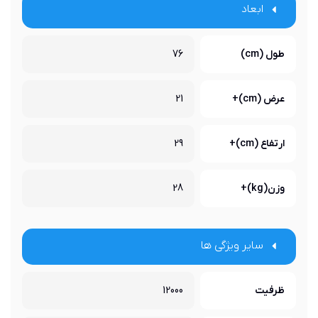
ابعاد
طول (cm)
76
عرض (cm)+
21
ارتفاع (cm)+
29
وزن(kg)+
28
سایر ویژگی ها
ظرفیت
12000