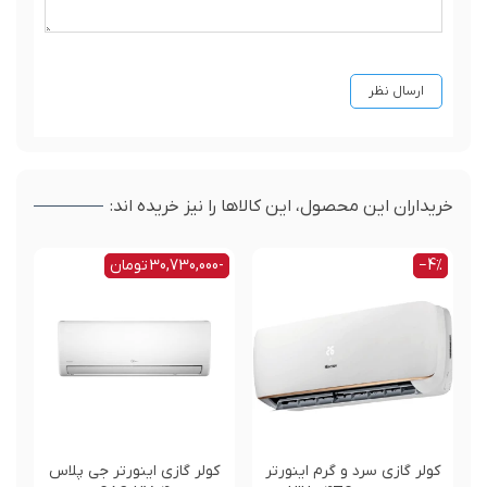
خریداران این محصول، این کالاها را نیز خریده اند:
‎−4%
-30,730,000 تومان
%
کولر گازی سرد و گرم اینورتر
کولر گازی اینورتر جی پلاس