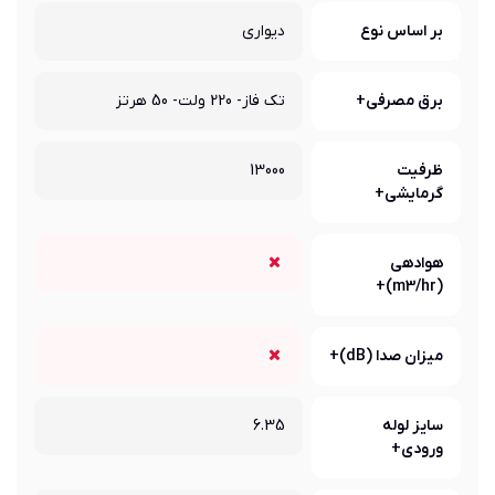
بر اساس نوع
دیواری
برق مصرفی+
تک فاز- 220 ولت- 50 هرتز
ظرفیت
13000
گرمایشی+
هوادهی
(m3/hr)+
میزان صدا (dB)+
سایز لوله
6.35
ورودی+