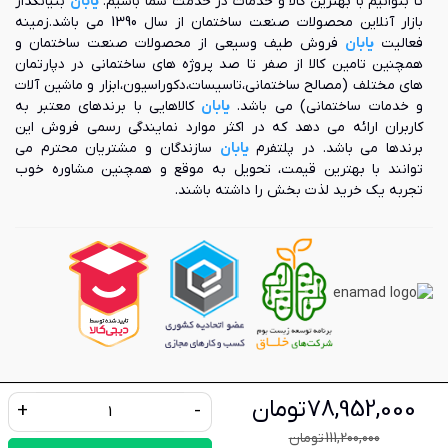
تا بتوانیم با بهترین کالا و خدمات در خدمت شما باشیم.
یابان
بنیانگذار
بازار آنلاین محصولات صنعت ساختمان از سال 1390 می باشد.زمینه
فعالیت
یابان
فروش طیف وسیعی از محصولات صنعت ساختمان و
همچنین تامین کالا از صفر تا صد پروژه های ساختمانی در دپارتمان
های مختلف (مصالح ساختمانی،تاسیسات،دکوراسیون،ابزار و ماشین آلات
و خدمات ساختمانی) می باشد.
یابان
کالاهایی با برندهای معتبر به
کاربران ارائه می دهد که در اکثر موارد نمایندگی رسمی فروش این
برندها می باشد. در پلتفرم
یابان
سازندگان و مشتریان محترم می
توانند با بهترین قیمت، تحویل به موقع و همچنین مشاوره خوب
تجربه یک خرید لذت بخش را داشته باشند.
78,952,000 تومان
+
-
برای استفاده از مطالب یابان، داشتن «هدف غیرتجاری» و ذکر «منبع»
111,200,000 تومان