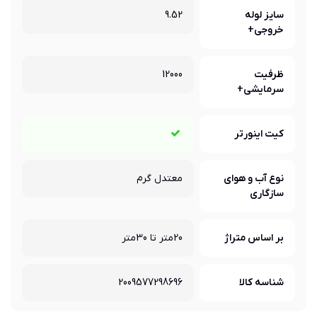
سایز لوله
9.52
خروجی+
ظرفیت
12000
سرمایشی+
کیت اینورتر
نوع آب و هوای
معتدل گرم
سازگاری
بر اساس متراژ
20متر تا 30متر
شناسه کالا
2009577298696