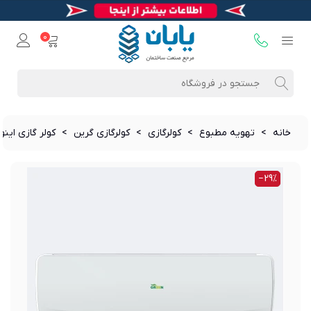
0
خانه
>
تهویه مطبوع
>
کولرگازی
>
کولرگازی گرین
>
کولر گازی اینورتر گرین 0
‎−29%