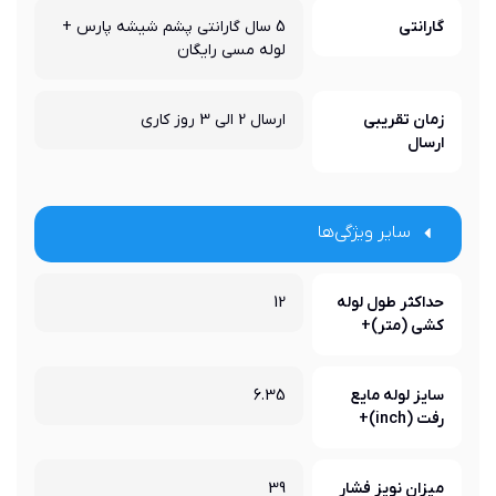
گارانتی
5 سال گارانتی پشم شیشه پارس +
لوله مسی رایگان
زمان تقریبی
ارسال 2 الی 3 روز کاری
ارسال
سایر ویژگی‌ها
حداکثر طول لوله
12
کشی (متر)+
سایز لوله مایع
6.35
رفت (inch)+
میزان نویز فشار
39