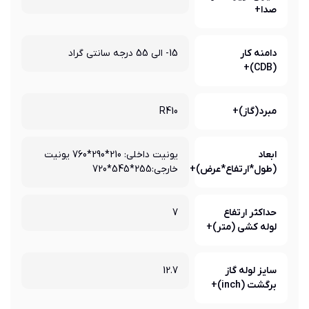
صدا+
دامنه کار
15- الی 55 درجه سانتی گراد
(CDB)+
مبرد(گاز)+
R410
ابعاد
یونیت داخلی: 210*290*760 یونیت
(طول*ارتفاع*عرض)+
خارجی:255*545*720
حداکثر ارتفاع
7
لوله کشی (متر)+
سایز لوله گاز
12.7
برگشت (inch)+