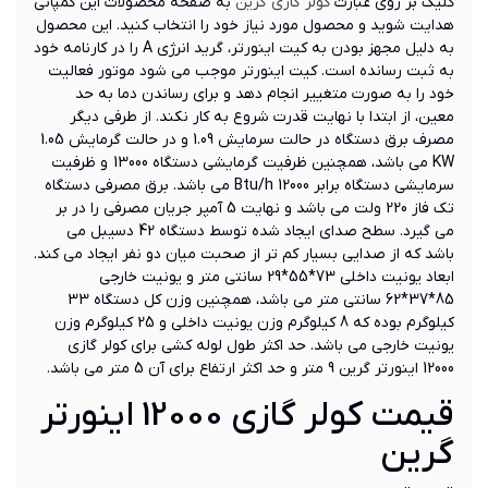
کلیک بر روی عبارت
کولر گازی گرین
به صفحه محصولات این کمپانی
هدایت شوید و محصول مورد نیاز خود را انتخاب کنید. این محصول
به دلیل مجهز بودن به کیت اینورتر، گرید انرژی A را در کارنامه خود
به ثبت رسانده است. کیت اینورتر موجب می شود موتور فعالیت
خود را به صورت متغییر انجام دهد و برای رساندن دما به حد
معین، از ابتدا با نهایت قدرت شروع به کار نکند. از طرفی دیگر
مصرف برق دستگاه در حالت سرمایش 1.09 و در حالت گرمایش 1.05
KW می باشد، همچنین ظرفیت گرمایشی دستگاه 13000 و ظرفیت
سرمایشی دستگاه برابر 12000 Btu/h می باشد. برق مصرفی دستگاه
تک فاز 220 ولت می باشد و نهایت 5 آمپر جریان مصرفی را در بر
می گیرد. سطح صدای ایجاد شده توسط دستگاه 42 دسیبل می
باشد که از صدایی بسیار کم تر از صحبت میان دو نفر ایجاد می کند.
ابعاد یونیت داخلی 73*55*29 سانتی متر و یونیت خارجی
85*37*62 سانتی متر می باشد، همچنین وزن کل دستگاه 33
کیلوگرم بوده که 8 کیلوگرم وزن یونیت داخلی و 25 کیلوگرم وزن
یونیت خارجی می باشد. حد اکثر طول لوله کشی برای کولر گازی
12000 اینورتر گرین 9 متر و حد اکثر ارتفاع برای آن 5 متر می باشد.
قیمت کولر گازی 12000 اینورتر
گرین