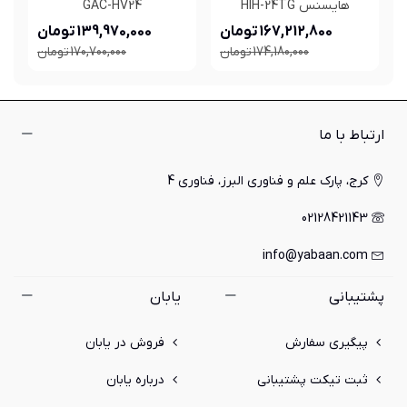
هایسنس HIH-24TG
GAC-HV24
167,212,800 تومان
139,970,000 تومان
174,180,000 تومان
170,700,000 تومان
ارتباط با ما
کرج، پارک علم و فناوری البرز، فناوری 4
02128421143
info@yabaan.com
پشتیبانی
یابان
پیگیری سفارش
فروش در یابان
ثبت تیکت پشتیبانی
درباره یابان