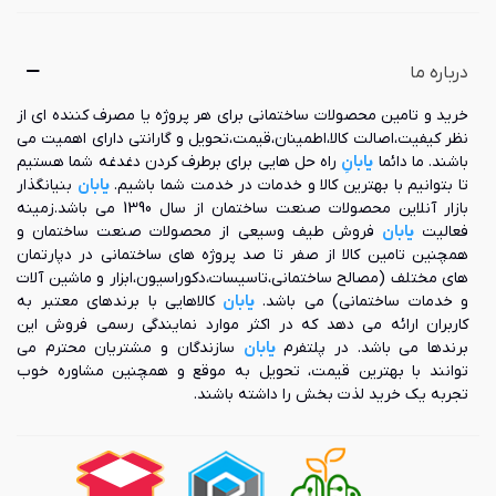
به صورت تک شعله بوده است، امروزه تبدیل به اجاق گازهای 4 یا
5 شعله شده‌ و به دلیل دارا بودن فر، می‌تواند برای پخت انواع
کیک، بیسکوئیت، کباب، فست فود و غذاهای دیگر مورد استفاده
درباره ما
قرار گیرد. مهم‌ترین چالشی که این محصول دارد، سنگینی و جاگیر
بودن آن است؛ که شرایط حمل و استقرار آن ها را با دشواری مواجه
خرید و تامین محصولات ساختمانی برای هر پروژه یا مصرف کننده ای از
کرده است. لذا با کوچک شدن متراژ خانه‌های امروزی، این محصول
نظر کیفیت،اصالت کالا،اطمینان،قیمت،تحویل و گارانتی دارای اهمیت می
نیز از خانه‌ها رخت بربسته‌ است. همچنین باید اشاره کنیم که این
باشند. ما دائما
یابانِ
راه حل هایی برای برطرف کردن دغدغه شما هستیم
محصول از طراحی متنوعی برخوردار نبوده و می‌تواند به صورت
تا بتوانیم با بهترین کالا و خدمات در خدمت شما باشیم.
یابان
بنیانگذار
گازی، برقی و یا برقی - گازی مورد استفاده قرار گیرد.
بازار آنلاین محصولات صنعت ساختمان از سال 1390 می باشد.زمینه
فعالیت
یابان
فروش طیف وسیعی از محصولات صنعت ساختمان و
2) اجاق گاز کشویی: این مدل، یک دسته خاص از اجاق گازهای مبله
همچنین تامین کالا از صفر تا صد پروژه های ساختمانی در دپارتمان
می باشد؛ با این تفاوت که در این محصول، محفظه فر به صورت جدا
های مختلف (مصالح ساختمانی،تاسیسات،دکوراسیون،ابزار و ماشین آلات
و تفکیک شده قرار دارد. بدین ترتیب می‌توان به طور همزمان دو
و خدمات ساختمانی) می باشد.
یابان
کالاهایی با برندهای معتبر به
نوع غذای مختلف را در دو طبقه مجزای آن آماده سازی کرد.
کاربران ارائه می دهد که در اکثر موارد نمایندگی رسمی فروش این
همچنین باید خاطر نشان شویم که این مدل در مقایسه با اجاق
برندها می باشد. در پلتفرم
یابان
سازندگان و مشتریان محترم می
گازهای مبله از ساختار ظاهری زیباتری برخوردار می باشند.
توانند با بهترین قیمت، تحویل به موقع و همچنین مشاوره خوب
تجربه یک خرید لذت بخش را داشته باشند.
3) اجاق گاز صفحه‌ای (توکار): این محصول به عنوان بهترین گزینه
برای آشپزخانه‌های کوچک به شمار می رود زیرا می تواند به صورت
توکار نصب گردد. البته زیبایی و سازگاری با دکوراسیون و توان سِت
شدن این مدل به اندازه‌ای است که حتی در آشپزخانه‌های بزرگ نیز
به عنوان بهترین گزینه در نظر گرفته می‌شود. به طور کلی این