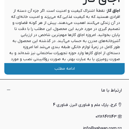
اجاق گاز
؛ نقطۀ اشتراک کیفیت و امنیت است. اگر جزء آن دسته از
افرادی هستید که به کیفیت غذایی که می‌پزند و امنیت خانه‌ای که
در آن زندگی می‌کنند اهمیت می‌دهند، پیش از هر گونه قضاوت و
تصمیم‌ گیری در مورد خرید این محصول، این مطلب را با دقت تا
پایان بخوانید. امروزه اجاق گازها مهم‌ترین شاخص‌ در ارزیابی
آشپزخانه‌های مدرن به حساب می‌آیند. در گذشته این محصول به
طور کامل در زمرۀ لوازم خانگی طبقه ‌بندی می‌شد اما امروزه
دسته‌ای از اجاق گازها وارد حوزه تجهیزات ساختمانی نیز شده‌اند و به
صورت رومیزی یا به عبارت بهتر، به صورت روکابینتی نصب و مورد
استفاده قرار می‌گیرند. در ادامه این مطلب می‌خواهیم این محصول
ادامه مطلب
را بیشتر مورد بررسی قرار دهیم.
کاربرد اجاق گاز
ارتباط با ما
این محصول به عنوان یکی از اصلی‌ترین اعضای هر آشپزخانه‌ای
شناخته می شود که کار پخت انواع غذاها و بسیاری از خوراکی‌های
کرج، پارک علم و فناوری البرز، فناوری 4
روزمره را انجام می‌دهد. به طور کلی اجاق گازها می‌توانند به صورت
رومیزی و یا ایستاده باشند اما امروزه بیشتر به صورت رومیزی مورد
02128421143
استفاده قرار می گیرند تا به غیر از ظاهر زیبایی که دارند، اشغال
فضایی کمی را نیز با خود به همراه داشته باشند. به هر حال چه
info@yabaan.com