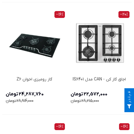
‎−16%
‎−20%
اجاق گاز کن - CAN مدل IS6401
گاز رومیزی اخوان Z6
فیلتر
22,572,000 تومان
24,287,760 تومان
28,215,000 تومان
28,914,000 تومان
‎−16%
‎−16%