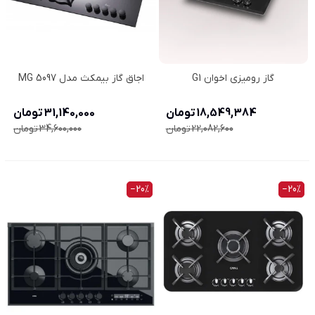
گاز رومیزی اخوان G1
اجاق گاز بیمکث مدل MG 5097
18,549,384 تومان
31,140,000 تومان
22,082,600 تومان
34,600,000 تومان
‎−20%
‎−20%