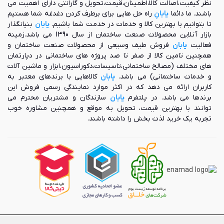
نظر کیفیت،اصالت کالا،اطمینان،قیمت،تحویل و گارانتی دارای اهمیت می
بسیاری در داخل کشور این محصول را به بازار عرضه می کنند. در
باشند. ما دائما
یابانِ
راه حل هایی برای برطرف کردن دغدغه شما هستیم
ادامه برخی از برند های معتبر تولید کننده کولر آبی مورد بررسی
تا بتوانیم با بهترین کالا و خدمات در خدمت شما باشیم.
یابان
بنیانگذار
قرار گرفته اند تا بتوانید با اطلاعات و آشنایی کامل با این برند ها،
بازار آنلاین محصولات صنعت ساختمان از سال 1390 می باشد.زمینه
خرید خود را به ثبت برسانید:
فعالیت
یابان
فروش طیف وسیعی از محصولات صنعت ساختمان و
کولر آبی آبسال: کولر آبی آبسال، یکی از برندهای مطرح در صنعت
همچنین تامین کالا از صفر تا صد پروژه های ساختمانی در دپارتمان
تهویه مطبوع ایران است که با تولید محصولات متنوع و باکیفیت،
های مختلف (مصالح ساختمانی،تاسیسات،دکوراسیون،ابزار و ماشین آلات
نیازهای مختلف مشتریان را پوشش می ‌دهد. در واقع، شرکت آبسال
و خدمات ساختمانی) می باشد.
یابان
کالاهایی با برندهای معتبر به
با استفاده از فناوری‌ های نوین و طراحی‌ های به‌ روز، تجربه خنک‌
کاربران ارائه می دهد که در اکثر موارد نمایندگی رسمی فروش این
سازی مؤثر و کارآمدی را به کاربران خود ارائه می‌ دهند. همچنین،
برندها می باشد. در پلتفرم
یابان
سازندگان و مشتریان محترم می
این شرکت کولر های آبی خود را در دو نوع پشت بامی و بالکنی به
توانند با بهترین قیمت، تحویل به موقع و همچنین مشاوره خوب
تولید می رساند که به صورت پوشالی، سلولزی و کم مصرف ساخته
تجربه یک خرید لذت بخش را داشته باشند.
می شوند. همچنین این کولر ها از کیفیت بالایی برخوردار بوده و
دارای دو سال گارانتی اصلی شرکت می باشند.
کولر آبی جنرال: کولر آبی جنرال، برندی شناخته ‌شده در کشور ایران
می باشد که با ارائه محصولاتی بادوام، نیاز مشتریان را در سطوح
مختلف برآورده می ‌کند. این برند در عرصه تولید و ساخت انواع کولر
آبی نیز فعالیت دارد و با استفاده از فناوری‌ های پیشرفته و طراحی
‌های کاربرپسند، تجربه ‌ای لذت ‌بخش از خنکی را برای کاربران فراهم
می‌ آورد. کولر های آبی برند جنرال در سه سری پرتابل، ساده و
صنعتی ساخته می شوند و دارای قابلیت های مختلفی می باشند.
کولرهای پرتابل با عنوان کولر آبی متحرک نیز شناخته می شوند و