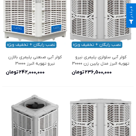
فیلتر
نصب رایگان + تخفیف ویژه
نصب رایگان + تخفیف ویژه
کولر آبی سلولزی پلیمری نیرو
کولر آبی صنعتی پلیمری بالازن
تهویه البرز مدل پایین زن 30000
نیرو تهویه البرز 30000
236,500,000 تومان
242,000,000 تومان