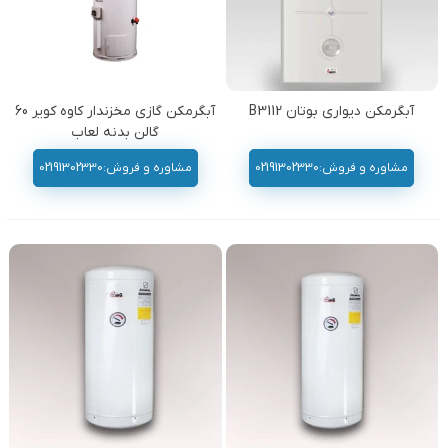
آبگرمکن دیواری بوتان B3112
آبگرمکن گازی مخزندار کاوه کویر 60
گالن بدنه لعاب
مشاوره و فروش:02191302330
مشاوره و فروش:02191302330