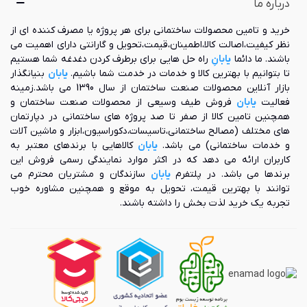
درباره ما
نیز دارند. به طور کلی آبگرمکن‌های دیواری دارای دو شیر هستند که
عبارتند از:
خرید و تامین محصولات ساختمانی برای هر پروژه یا مصرف کننده ای از
نظر کیفیت،اصالت کالا،اطمینان،قیمت،تحویل و گارانتی دارای اهمیت می
شیر کنترل دما (به منظور تنظیم دمای آب)
باشند. ما دائما
یابانِ
راه حل هایی برای برطرف کردن دغدغه شما هستیم
شیر کنترل فشار (به منظور تنظیم فشار آب)
تا بتوانیم با بهترین کالا و خدمات در خدمت شما باشیم.
یابان
بنیانگذار
بازار آنلاین محصولات صنعت ساختمان از سال 1390 می باشد.زمینه
همچنین باید خاطر نشان شویم که در هنگام استفاده از آبگرمکن
فعالیت
یابان
فروش طیف وسیعی از محصولات صنعت ساختمان و
دیواری، مشکل از زمانی آغاز می‌شود که میزان نیاز شما به آب گرم،
همچنین تامین کالا از صفر تا صد پروژه های ساختمانی در دپارتمان
بیشتر از میزان ذخیره شده در مخزن دستگاه باشد. در این صورت
های مختلف (مصالح ساختمانی،تاسیسات،دکوراسیون،ابزار و ماشین آلات
باید مدتی صبر داشته باشید تا دستگاه بتواند آب گرم کافی مورد
و خدمات ساختمانی) می باشد.
یابان
کالاهایی با برندهای معتبر به
نیاز شما را تولید و در اختیار مخزن قرار دهد. این مدت زمان بستگی
کاربران ارائه می دهد که در اکثر موارد نمایندگی رسمی فروش این
به میزان ظرفیت مخزن آبگرمکن و میزان کسری آب مورد نیاز شما
برندها می باشد. در پلتفرم
یابان
سازندگان و مشتریان محترم می
دارد. به همین دلیل به مرور زمان آبگرمکن‌های مخزن‌دار به تدریج
توانند با بهترین قیمت، تحویل به موقع و همچنین مشاوره خوب
جای خود را به مدل‌های پیشرفته‌تری دادند. البته باید اشاره کنیم
تجربه یک خرید لذت بخش را داشته باشند.
که این محصول دارای مزایای قابل توجهی نیز می باشد که در
قسمت زیر به آن ها اشاره شده است:
دارای قیمت مقرون به صرفه‌ای است.
هزینه تعمیر و نگهداری زیادی ندارد.
در مقایسه با سایر مدل‌ها همچنان از قیمت کم‌تری برخوردار است.
آبگرمکن دیواری