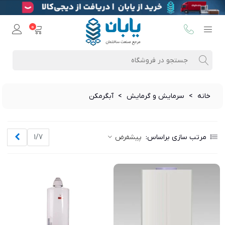
0
خانه
>
سرمایش و گرمایش
>
آبگرمکن
بعدی
مرتب سازی براساس:
پیشفرض
1/7