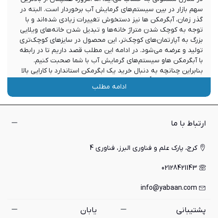
سهم بازار در بین سیستم‌های گرمایش آب برخوردار است. البته در
گذر زمان، آبگرمکن ها نیز دستخوش تغییرات زیادی شده‌اند و با
توجه به کوچک شدن متراژ خانه‌ها و تبدیل شدن خانه‌های ویلایی
بزرگ به آپارتمان‌های کوچک‌تر، این محصول در سایزهای کوچک‌تری
تولید و عرضه می‌شود. در ادامه این مطلب قصد داریم تا در رابطه
با آبگرمکن هاو سیستم‌های گرمایش آب با شما صحبت کنیم.
بنابراین چنانچه به دنبال خرید یک ابگرمکن استاندارد با کارایی بالا
می باشید و یا صرفاً قصد آشنایی با مشخصات فنی و مزیت‌های این
ادامه مطلب
دستگاه را دارید، به شما پیشنهاد می‌کنیم که تا پایان این مقاله
همراه ما باشید.
قیمت آبگرمکن
ارتباط با ما
اگر بخواهیم به صورت خلاصه و مختصر وظیفه آبگرمکن را شرح
کرج، پارک علم و فناوری البرز، فناوری 4
دهیم، باید بگوییم وظیفه اصلی این دستگاه افزایش دمای آب تا
محدوده مشخص و مورد نظر ما می‌باشد؛ به طوری که بتوان به
02128421143
راحتی نیازهای خود از جمله استحمام، شستشوی لباس‌ها و ظروف و
بسیاری از کاربردهای دیگر را با آن انجام دهیم. اما هر یک از
info@yabaan.com
مدل‌های این دستگاه دارای مکانیزم عملکرد خاص خود می باشد و از
همین رو، قیمت متفاوتی برای آن در نظر گرفته شده است.
پشتیبانی
یابان
مهم‌ترین تفاوتی که مکانیزم عملکرد آبگرمکن‌ها با یکدیگر دارند،