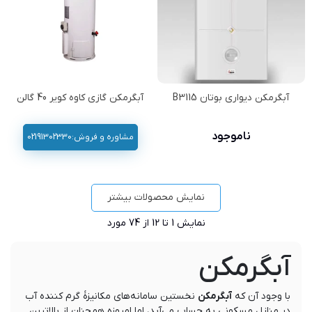
آبگرمکن دیواری بوتان B3115
آبگرمکن گازی کاوه کویر 40 گالن
ناموجود
مشاوره و فروش:02191302330
نمایش محصولات بیشتر
نمایش
1
تا 12 از 74 مورد
آبگرمکن
با وجود آن که
آبگرمکن‌
نخستین سامانه‌های مکانیزۀ گرم کننده آب
در منازل مسکونی به حساب می‌آید، اما امروزه همچنان از بالاترین