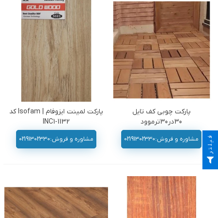
پارکت چوبی کف تایل
پارکت لمینت ایزوفام | Isofam کد
30در30ترموود
INC1-1132
فیلتر
مشاوره و فروش:02191302330
مشاوره و فروش:02191302330