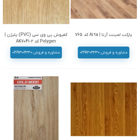
پارکت لمینت آرتا | Arta کد 765
کفپوش پی وی سی (PVC) پلیژن |
Polygen کد AK7041-2
مشاوره و فروش:02191302330
مشاوره و فروش:02191302330