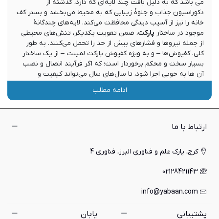
می باشد که به دلیل بافت چند لایه‌ای که دارد، گذشته از
دکوراسیون جذاب و جلوۀ زیبایی که به محیط می‌بخشد و بستر کف
خانه را نیز از آسیب دیدگی محافظت می‌کند. لایه‌های چندگانۀ
موجود در ساختار
پارکت
، ضمن تقویت یکدیگر، تنش‌های محیطی
از جمله نیروها و فشارهای بیش از حد را تحمل می‌کنند. به طور
کلی، کفپوش‌ها – و به ویژه کفپوش پارکت لمینت – از یک ساختار
بسیار سخت و محکم برخوردار است؛ که اگر فرآیند اتصال و نصب
آن ها به خوبی اجرا شود، تا سال‌های سال می‌تواند کیفیت و
ماندگاری خود را حفظ کند. در ادامۀ این مطلب قرار است شما را با
ادامه مطلب
ساختار، ویژگی‌ها، مزایای این محصول آشنا کنیم. پس اگر قصد خرید
یا آشنایی حرفه‌ای با آن را دارید، توصیه می کنیم تا انتهای مطلب با
ما همراه باشید. اما پیش از هر آنکه به ادامه مطلب بپردازیم، این
نکته را در نظر داشته باشید که معمولاً این محصول تغییر ساختاری
ارتباط با ما
و دیداری شگفت‌انگیزی با خود به همراه دارد. همچنین استفاده از
این متریال جدید، گذشته از آن که جلوۀ دیداری خانه را جذاب‌تر
کرج، پارک علم و فناوری البرز، فناوری 4
می‌کند و یک ظاهر امروزی و شیک به آن می‌دهد، از مزیت‌های
دیگری نیز برخوردار است که در ادامه به تشریح آن ها خواهیم
02128421143
پرداخت. به هر حال اگر از دنیای موکت و فرش که دارای پرز و
شلوغی خاص خود هستند، خسته شده‌اید، بیایید سری به دنیای
info@yabaan.com
کفپوش ها بزنیم.
پارکت لمینت
پشتیبانی
یابان