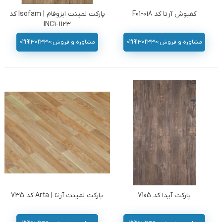
کفپوش آرتا کد F01-018
پارکت لمینت ایزوفام | Isofam کد
INC1-1123
مشاوره و فروش:02191302330
مشاوره و فروش:02191302330
پارکت آیدا کد 7105
پارکت لمینت آرتا | Arta کد 735