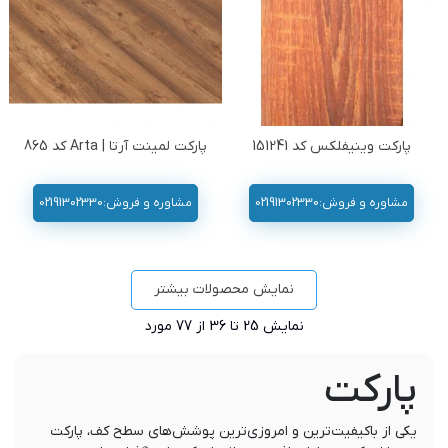
پارکت وینیفلکس کد 151241
پارکت لمینت آرتا | Arta کد 865
مشاوره و فروش:02191302330
مشاوره و فروش:02191302330
نمایش محصولات بیشتر
نمایش
25
تا 36 از 77 مورد
پارکت
یکی از باکیفیت‌ترین و امروزی‌ترین پوشش‌های سطح کف، پارکت