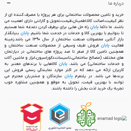
در قسمت های پیشین به معرفی این محصول پرداختیم اما باید
درباره ما
بیافزاییم که پارکت لمینت معمولاً از جنس چوب و یا مواد دیگری
ساخته می شود که پایه اصلی این مواد از چوب می باشد. در واقع
خرید و تامین محصولات ساختمانی برای هر پروژه یا مصرف کننده ای از
کفپوش‌هایی که امروزه از آن ها به عنوان لمینت یاد می‌شود، مدل
نظر کیفیت،اصالت کالا،اطمینان،قیمت،تحویل و گارانتی دارای اهمیت می
جدید پارکت‌های شناور هستند. البته ساختار لایه‌ای پارکت‌ها به آن
باشند. ما دائما
یابانِ
راه حل هایی برای برطرف کردن دغدغه شما هستیم
ها این امکان را می‌دهد که از مقاومت بسیار بالایی در برابر ضربات
تا بتوانیم با بهترین کالا و خدمات در خدمت شما باشیم.
یابان
بنیانگذار
برخوردار باشند.
بازار آنلاین محصولات صنعت ساختمان از سال 1390 می باشد.زمینه
فعالیت
یابان
فروش طیف وسیعی از محصولات صنعت ساختمان و
مقایسه پارکت و لمینت
همچنین تامین کالا از صفر تا صد پروژه های ساختمانی در دپارتمان
های مختلف (مصالح ساختمانی،تاسیسات،دکوراسیون،ابزار و ماشین آلات
تفاوت اصلی این دو محصول در این است که پارکت از چوب طبیعی
و خدمات ساختمانی) می باشد.
یابان
کالاهایی با برندهای معتبر به
ساخته شده، ولی لمینت از چوب فراوری شده همانند MDF یا HDF
کاربران ارائه می دهد که در اکثر موارد نمایندگی رسمی فروش این
تولید می‌شود.همچنین تنوع ساختاری در بین لمینت‌ها بسیار
برندها می باشد. در پلتفرم
یابان
سازندگان و مشتریان محترم می
بیشتر می باشد. از لحاظ قیمت نیز، پارکت قیمت بالاتری از لمینت
توانند با بهترین قیمت، تحویل به موقع و همچنین مشاوره خوب
دارد.
تجربه یک خرید لذت بخش را داشته باشند.
ویژگی‌ پارکت لمینت
این محصول دارای ویژگی های ساختاری قابل توجهی می باشد که در
قسمت زیر به آن ها اشاره شده است:
لمینت‌ها دارای یک هسته مرکزی از جنس چوب فراوری شده