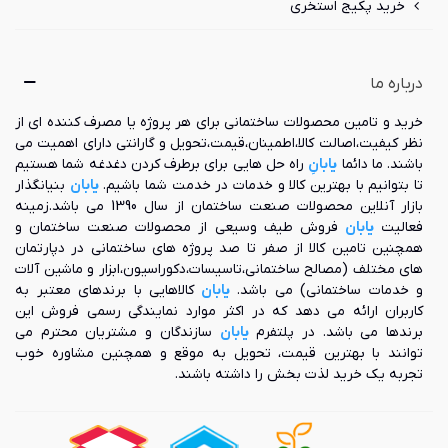
خرید پکیج استخری
ویژگی‌ داکت اسپلیت میدیا
همان طور که پیش تر به آن اشاره شد، داکت اسپلیت های میدیا از
درباره ما
ویژگی های متنوعی برخوردارند که در قسمت زیر به آن ها اشاره
شده است:
خرید و تامین محصولات ساختمانی برای هر پروژه یا مصرف کننده ای از
نظر کیفیت،اصالت کالا،اطمینان،قیمت،تحویل و گارانتی دارای اهمیت می
دارای تنوع بسیار زیاد محصولات
باشند. ما دائما
یابانِ
راه حل هایی برای برطرف کردن دغدغه شما هستیم
مجهز به فیلتراسیون چند لایه
تا بتوانیم با بهترین کالا و خدمات در خدمت شما باشیم.
یابان
بنیانگذار
دارای کمپرسور اینورتر با کم مصرف
بازار آنلاین محصولات صنعت ساختمان از سال 1390 می باشد.زمینه
قابلیت اتصال به کویل آب گرم برای تأمین گرمایش در فصول سرد
فعالیت
یابان
فروش طیف وسیعی از محصولات صنعت ساختمان و
سال
همچنین تامین کالا از صفر تا صد پروژه های ساختمانی در دپارتمان
امکان لوله‌کشی با طول زیاد بین یونیت‌های داخلی و خارجی (30
های مختلف (مصالح ساختمانی،تاسیسات،دکوراسیون،ابزار و ماشین آلات
متر در ارتفاع و در مجموع 50 متر)
و خدمات ساختمانی) می باشد.
یابان
کالاهایی با برندهای معتبر به
دارای طراحی بهینه سازی شدۀ فن خارجی یونیت خارجی به منظور
کاربران ارائه می دهد که در اکثر موارد نمایندگی رسمی فروش این
کاهش سطح صدا و افزایش حجم هوادهی
برندها می باشد. در پلتفرم
یابان
سازندگان و مشتریان محترم می
توانند با بهترین قیمت، تحویل به موقع و همچنین مشاوره خوب
تجربه یک خرید لذت بخش را داشته باشند.