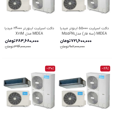
داکت اسپلیت 55000 اینوتر میدیا
داکت اسپلیت اینورتر 24000 میدیا
MIDEA (سه فاز) مدلM55FN1
MIDEA مدل X71M
سری M
721,600,000 تومان
283,680,000 تومان
902,000,000 تومان
394,000,000 تومان
‎−30%
‎−28%