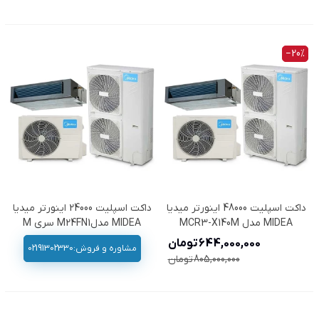
‎−20%
داکت اسپلیت 48000 اینورتر میدیا
داکت اسپلیت 24000 اینورتر میدیا
MIDEA مدل MCR3-X140M
MIDEA مدلM24FN1 سری M
644,000,000 تومان
مشاوره و فروش:02191302330
805,000,000 تومان