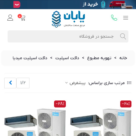
0
خانه
>
تهویه مطبوع
>
داکت اسپلیت
>
داکت اسپلیت میدیا
بعدی
مرتب سازی براساس:
پیشفرض
1/2
‎−28%
‎−20%