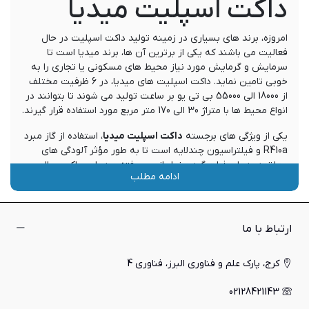
داکت اسپلیت میدیا
امروزه، برند های بسیاری در زمینه تولید داکت اسپلیت در حال
فعالیت می باشند که یکی از برترین آن ها، برند میدیا است تا
سرمایش و گرمایش مورد نیاز محیط های مسکونی یا تجاری را به
خوبی تامین نماید. داکت اسپلیت های میدیا، در 6 ظرفیت مختلف
از 18000 الی 55000 بی تی یو بر ساعت تولید می شوند تا بتوانند در
انواع محیط ها با متراژ 30 الی 170 متر مربع مورد استفاده قرار گیرند.
یکی از ویژگی های برجسته
داکت اسپلیت میدیا
، استفاده از گاز مبرد
R410a و فیلتراسیون چندلایه است تا به طور مؤثر آلودگی های
معلق در هوا و ذرات گرد و غبار از بین رفته و هوایی پاک و سالم
ادامه مطلب
برای کاربران به ارمغان آورده شود. همچنین، وجود کمپرسور اینورتر
کم مصرف در دستگاه های این برند، موجب کاهش چشمگیر مصرف
انرژی و افزایش طول عمر شده است. لازم به ذکر است که داکت
اسپلیت میدیا قابلیت اتصال به کویل آبگرم جهت تأمین گرمایش را
ارتباط با ما
داشته تا در تمام فصول سال نیازهای گرمایشی را با کمترین میزان
انرژی برطرف نماید.
کرج، پارک علم و فناوری البرز، فناوری 4
از همین رو، اگر به دنبال سیستمی با عملکرد بهینه، مصرف انرژی
02128421143
مناسب و امکانات پیشرفته می باشید، توصیه می کنیم تا انتهای
این مطلب با ما همراه باشید تا با ویژگی های انواع داکت اسپلیت