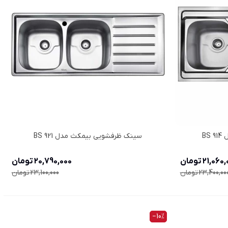
BS
سینک ظرفشویی بیمکث مدل BS 921
21,06 تومان
20,790,000 تومان
23,400,00 تومان
23,100,000 تومان
‎−10%