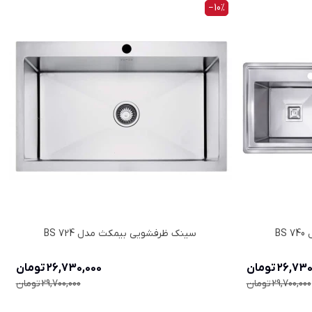
‎−10%
B
سینک ظرفشویی بیمکث مدل BS 724
26,7 تومان
26,730,000 تومان
29,700,000 تومان
29,700,000 تومان