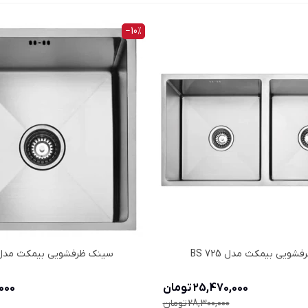
‎−10%
ویی بیمکث مدل BS 725
سینک ظرفشویی بیمکث مدل S 726
25,470,000 تومان
0,000
28,300,000 تومان