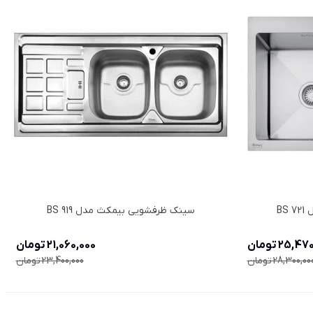
B
سینک ظرفشویی بیمکث مدل BS 919
25,4 تومان
21,060,000 تومان
28,300,00 تومان
23,400,000 تومان