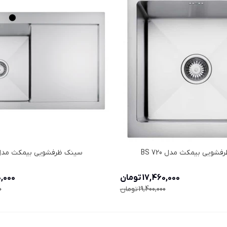
شویی بیمکث مدل BS 720
سینک ظرفشویی بیمکث مدل S 721
17,460,000 تومان
70,000
19,400,000 تومان
0