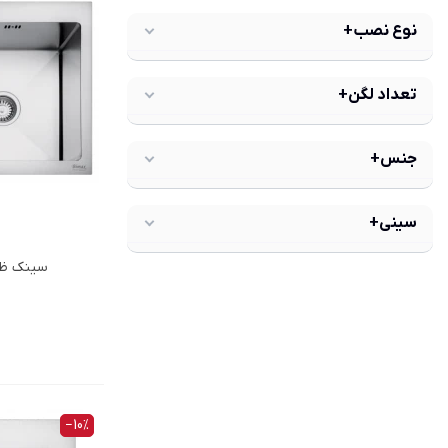
نوع نصب+
تعداد لگن+
جنس+
سینی+
سینک ظرف
‎−10%