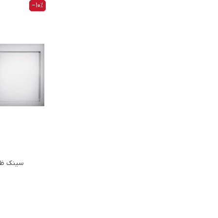
‎−10%
سینک ظرفش