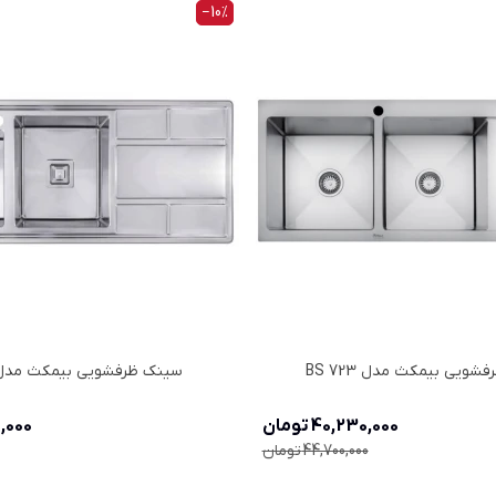
‎−10%
ویی بیمکث مدل BS 723
سینک ظرفشویی بیمکث مدل S 740
40,230,000 تومان
30,000
44,700,000 تومان