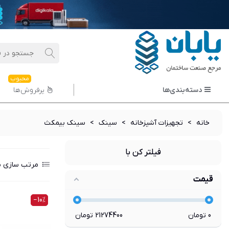
محبوب
دسته‌بندی‌ها
پرفروش‌ها
خانه
>
تجهیزات آشپزخانه
>
سینک
>
سینک بیمکث
فیلتر کن با
مرتب سازی ب
قیمت
‎−10%
0
تومان
21274400
تومان