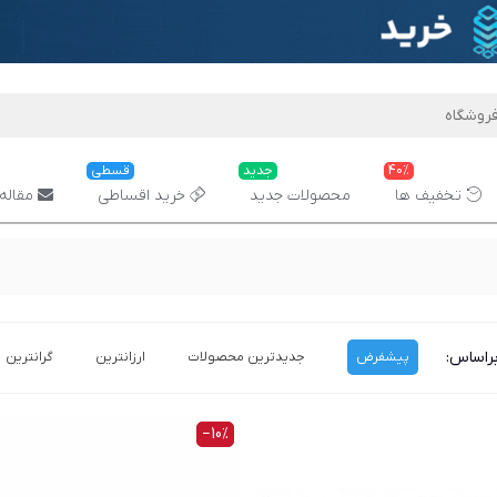
40%
جدید
قسطی
تخفیف ها
محصولات جدید
خرید اقساطی
مقاله 
راساس:
پیشفرض
جدیدترین محصولات
ارزانترین
گرانترین
‎−10%