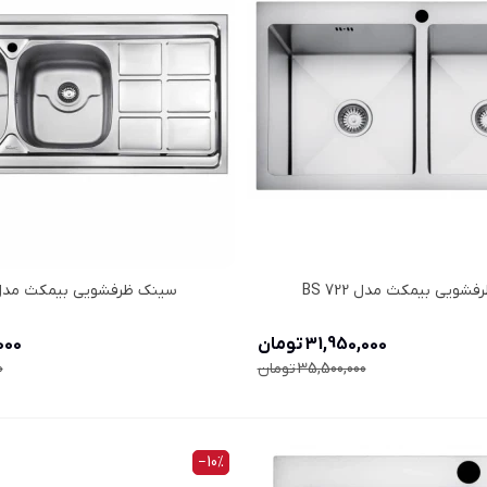
شویی بیمکث مدل BS 722
سینک ظرفشویی بیمکث مدل  914
31,950,000 تومان
0,000
35,500,000 تومان
0
‎−10%