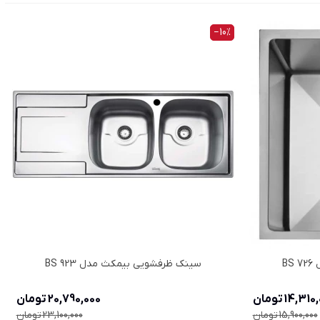
‎−10%
B
سینک ظرفشویی بیمکث مدل BS 923
14,31 تومان
20,790,000 تومان
15,900,000 تومان
23,100,000 تومان