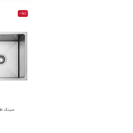
‎−10%
سینک ظرفش