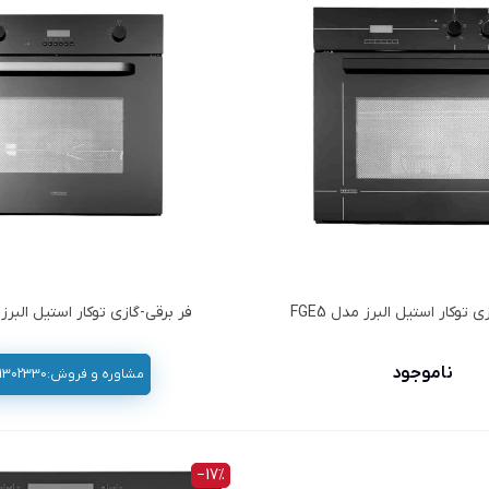
 توكار استیل البرز مدل FGE5
فر برقي-گازي توكار استیل البرز مد
ناموجود
مشاوره و فروش:02191302330
‎−17%