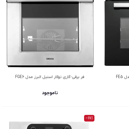
FE5
فر برقي-گازي توكار استیل البرز مدل FGE6
ناموجود
‎−17%