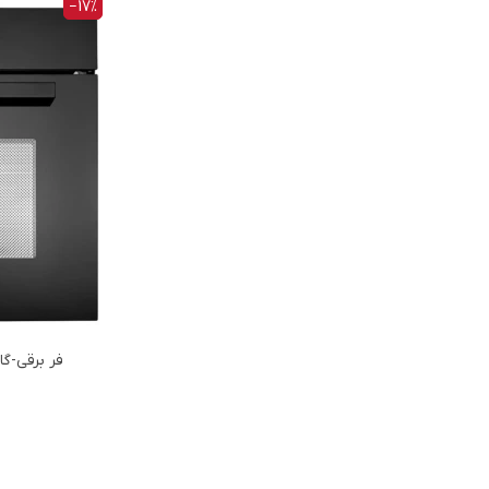
‎−17%
فر برقي-گاز