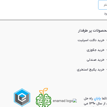
ر
حصولات پر طرفدار
خرید داکت اسپلیت
خرید جکوزی
خرید صندلی
خرید پکیج استخری
ائما
یابانِ
راه حل
بنیانگذار بازار آنلاین محصولات صنعت ساختمان از سال 1390 می