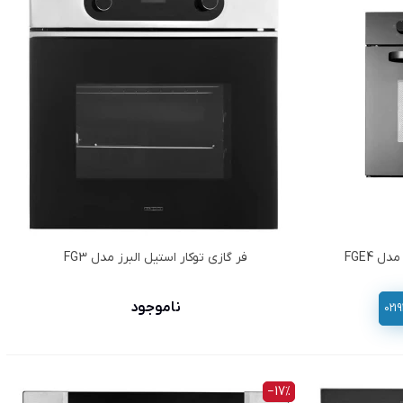
ل FGE4
فر گازي توكار استیل البرز مدل FG3
ناموجود
‎−17%