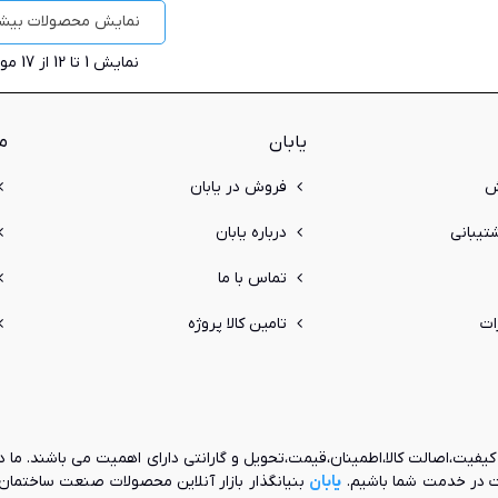
نمایش محصولات بیشت
نمایش
1
تا 12 از 17 مورد
یابان
م
ش
فروش در یابان
یبانی
درباره یابان
تماس با ما
ات
تامین کالا پروژه
یفیت،اصالت کالا،اطمینان،قیمت،تحویل و گارانتی دارای اهمیت می باشند. ما د
ات در خدمت شما باشیم.
یابان