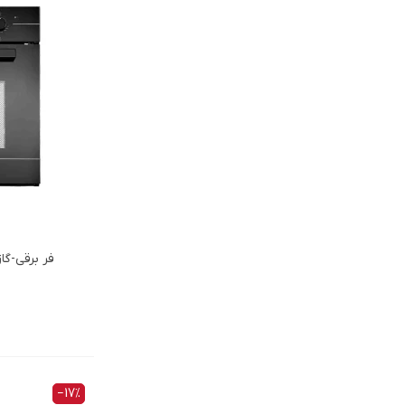
فر برقي-گازي
‎−17%