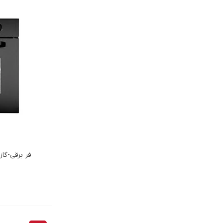
فر برقي-گازي