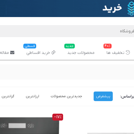
40%
جدید
قسطی
تخفیف ها
محصولات جدید
خرید اقساطی
مقاله 
راساس:
پیشفرض
جدیدترین محصولات
ارزانترین
گرانترین
‎−17%