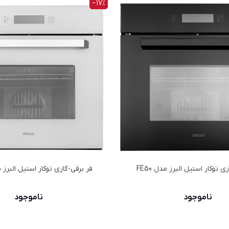
‎−17%
ي توكار استیل البرز مدل FE50
فر برقي-گازي توكار استیل البرز مدل 
ناموجود
ناموجود