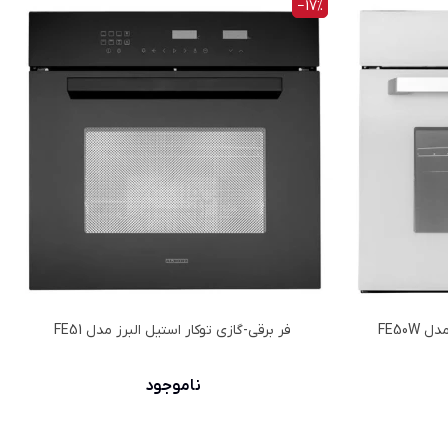
‎−17%
FE50W
فر برقي-گازي توكار استیل البرز مدل FE51
ناموجود