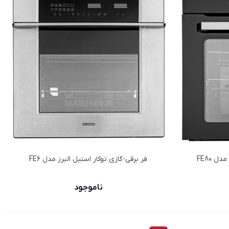
ل FE80
فر برقي-گازي توكار استیل البرز مدل FE6
ناموجود