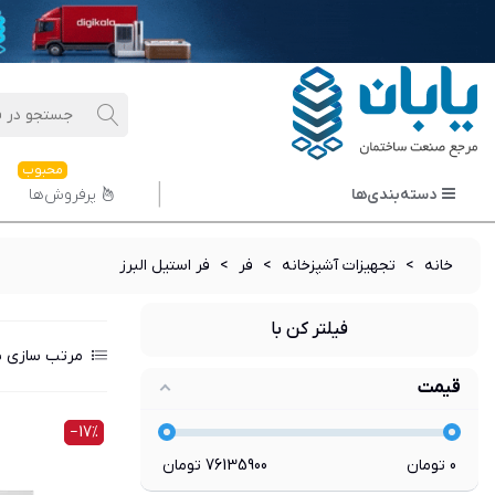
محبوب
دسته‌بندی‌ها
پرفروش‌ها
خانه
>
تجهیزات آشپزخانه
>
فر
>
فر استیل البرز
فیلتر کن با
مرتب سازی ب
قیمت
‎−17%
0
تومان
76135900
تومان