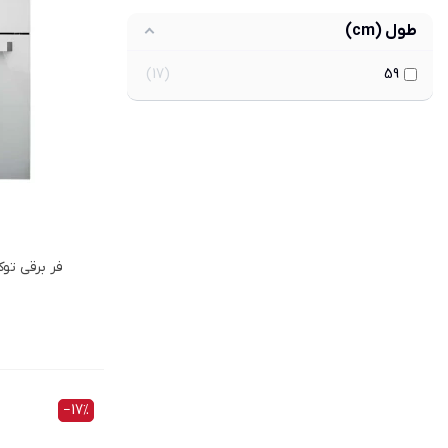
طول (cm)
17
59
فر برقي توكا
‎−17%