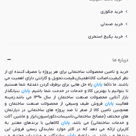
خرید جکوزی
خرید صندلی
خرید پکیج استخری
درباره ما
خرید و تامین محصولات ساختمانی برای هر پروژه یا مصرف کننده ای از
نظر کیفیت،اصالت کالا،اطمینان،قیمت،تحویل و گارانتی دارای اهمیت می
باشند. ما دائما
یابانِ
راه حل هایی برای برطرف کردن دغدغه شما هستیم
تا بتوانیم با بهترین کالا و خدمات در خدمت شما باشیم.
یابان
بنیانگذار
بازار آنلاین محصولات صنعت ساختمان از سال 1390 می باشد.زمینه
فعالیت
یابان
فروش طیف وسیعی از محصولات صنعت ساختمان و
همچنین تامین کالا از صفر تا صد پروژه های ساختمانی در دپارتمان
های مختلف (مصالح ساختمانی،تاسیسات،دکوراسیون،ابزار و ماشین آلات
و خدمات ساختمانی) می باشد.
یابان
کالاهایی با برندهای معتبر به
کاربران ارائه می دهد که در اکثر موارد نمایندگی رسمی فروش این
برندها می باشد. در پلتفرم
یابان
سازندگان و مشتریان محترم می