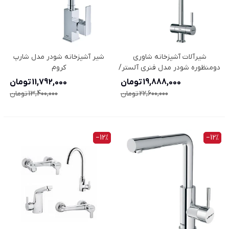
شیرآلات آشپزخانه شاوری
شیر آشپزخانه شودر مدل شارپ
دومنظوره شودر مدل فنری آلستر/
کروم
آتلانتیک
19,888,000 تومان
11,792,000 تومان
22,600,000 تومان
13,400,000 تومان
‎−12%
‎−12%