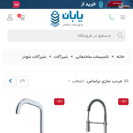
0
خانه
>
تاسیسات ساختمانی
>
شیرآلات
>
شیرآلات شودر
بعدی
مرتب سازی براساس:
انتخاب
1/9
‎−12%
‎−12%