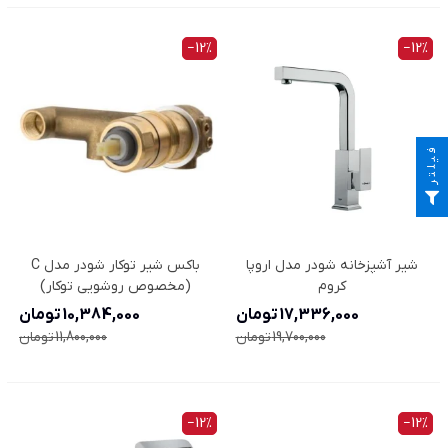
‎−12%
‎−12%
فیلتر
شیر آشپزخانه شودر مدل اروپا
باکس شیر توکار شودر مدل C
کروم
(مخصوص روشویی توکار)
17,336,000 تومان
10,384,000 تومان
19,700,000 تومان
11,800,000 تومان
‎−12%
‎−12%