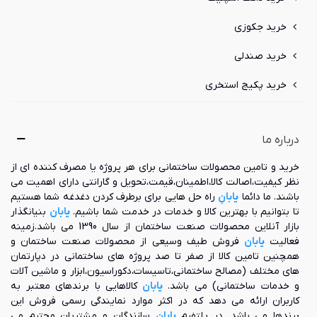
خرید جکوزی
خرید صندلی
خرید پکیج استخری
درباره ما
خرید و تامین محصولات ساختمانی برای هر پروژه یا مصرف کننده ای از
نظر کیفیت،اصالت کالا،اطمینان،قیمت،تحویل و گارانتی دارای اهمیت می
باشند. ما دائما
یابانِ
راه حل هایی برای برطرف کردن دغدغه شما هستیم
تا بتوانیم با بهترین کالا و خدمات در خدمت شما باشیم.
یابان
بنیانگذار
بازار آنلاین محصولات صنعت ساختمان از سال 1390 می باشد.زمینه
فعالیت
یابان
فروش طیف وسیعی از محصولات صنعت ساختمان و
همچنین تامین کالا از صفر تا صد پروژه های ساختمانی در دپارتمان
های مختلف (مصالح ساختمانی،تاسیسات،دکوراسیون،ابزار و ماشین آلات
و خدمات ساختمانی) می باشد.
یابان
کالاهایی با برندهای معتبر به
کاربران ارائه می دهد که در اکثر موارد نمایندگی رسمی فروش این
برندها می باشد. در پلتفرم
یابان
سازندگان و مشتریان محترم می