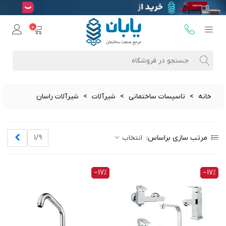
0
خانه
>
تاسیسات ساختمانی
>
شیرآلات
>
شیرآلات راسان
بعدی
مرتب سازی براساس:
انتخاب
1/9
‎−17%
‎−17%