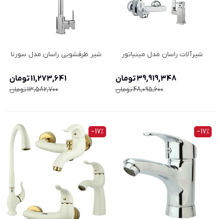
شیرآلات راسان مدل مینیاتور
شیر ظرفشویی راسان مدل سورنا
39,919,348 تومان
11,273,641 تومان
48,095,600 تومان
13,582,700 تومان
‎−17%
‎−17%