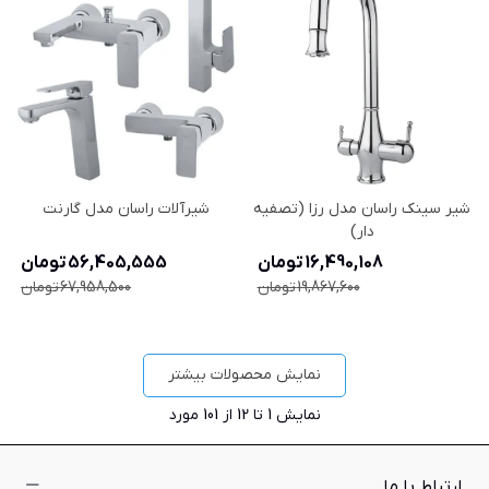
شیر سینک راسان مدل رزا (تصفیه
شیرآلات راسان مدل گارنت
دار)
16,490,108 تومان
56,405,555 تومان
19,867,600 تومان
67,958,500 تومان
نمایش محصولات بیشتر
نمایش
1
تا 12 از 101 مورد
ارتباط با ما