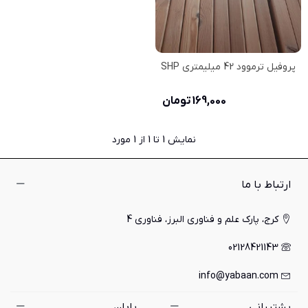
پروفیل ترموود 42 میلیمتری SHP
169,000 تومان
نمایش
1
تا 1 از 1 مورد
ارتباط با ما
کرج، پارک علم و فناوری البرز، فناوری 4
02128421143
info@yabaan.com
پشتیبانی
یابان