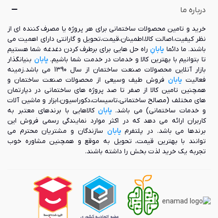
درباره ما
خرید و تامین محصولات ساختمانی برای هر پروژه یا مصرف کننده ای از
نظر کیفیت،اصالت کالا،اطمینان،قیمت،تحویل و گارانتی دارای اهمیت می
باشند. ما دائما
یابانِ
راه حل هایی برای برطرف کردن دغدغه شما هستیم
تا بتوانیم با بهترین کالا و خدمات در خدمت شما باشیم.
یابان
بنیانگذار
بازار آنلاین محصولات صنعت ساختمان از سال 1390 می باشد.زمینه
فعالیت
یابان
فروش طیف وسیعی از محصولات صنعت ساختمان و
همچنین تامین کالا از صفر تا صد پروژه های ساختمانی در دپارتمان
های مختلف (مصالح ساختمانی،تاسیسات،دکوراسیون،ابزار و ماشین آلات
و خدمات ساختمانی) می باشد.
یابان
کالاهایی با برندهای معتبر به
کاربران ارائه می دهد که در اکثر موارد نمایندگی رسمی فروش این
برندها می باشد. در پلتفرم
یابان
سازندگان و مشتریان محترم می
توانند با بهترین قیمت، تحویل به موقع و همچنین مشاوره خوب
تجربه یک خرید لذت بخش را داشته باشند.