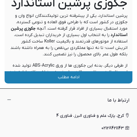
جکوزی پرشین استاندارد
پرشین استاندارد، یکی از پیشرفته ترین تولیدکنندگان انواع وان و
جکوزی در کشور است که با طراحی فوق العاده و تنوعی گسترده،
مورد استقبال بسیاری از افراد قرار گرفته است. آنچه
جکوزی پرشین
استاندارد
را به انتخاب اول بسیاری از خریداران تبدیل کرده است،
استفاده از موتورهای قدرتمند و باکیفیت Koller ساخت کشور
اتریش است؛ تا نه تنها عملکردی بی‌نقص را به همراه داشته باشند
بلکه طول عمر بالای محصول را نیز تضمین کنند.
از طرفی دیگر، بدنه این جکوزی ها از ورق ABS-Acrylic تولید شده
است تا علاوه بر مقاومت بالا در برابر ضربه و خراش، ظاهر اولیه خود
ادامه مطلب
را حفظ نماید و نظافت آن نیز به سادگی انجام شود. جت های
ماساژور قرار گرفته بر روی این محصول نیز با بهبود جریان خود، رفع
گرفتگی عضلات، کاهش درد های مفصلی، رفع استرس و اضطراب و...
موجب ارتقای سلامت عمومی بدن می شوند.
ارتباط با ما
از همین رو، اگر به دنبال یک جکوزی شیک و با دوام می باشید که
در ظرفیت ها و مدل هایی متنوع به بازار عرضه می شود، پیشنهاد
کرج، پارک علم و فناوری البرز، فناوری 4
می کنیم متن پیش رو را تا انتها مطالعه کنید تا به خوبی با انواع
02128421143
جکوزی های پرشین استاندارد آشنا شوید. همچنین اگر قصد دارید
تا تنوع بیشتری از این محصول را مشاهده فرمایید می توانید با