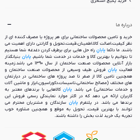
خرید پکیج استخری
می باشند)
مجهز به سیفون اتومات
دارای سنسور سطح آب
پمپ مجهز به لرزه‌گیر و کم مصرف
درباره ما
مجهز به صفحه کنترل دیجیتالی
دارای سامانه محافظ جان به جهت جلوگیری از برق گرفتگی در زمان
خرید و تامین محصولات ساختمانی برای هر پروژه یا مصرف کننده ای از
اتصال آب و برق
نظر کیفیت،اصالت کالا،اطمینان،قیمت،تحویل و گارانتی دارای اهمیت می
دارای ماساژورهای جانبی
باشند. ما دائما
یابانِ
راه حل هایی برای برطرف کردن دغدغه شما هستیم
دارای ابعاد متنوع و همچنین ابعاد ویژه برای حمام‌های کوچک
تا بتوانیم با بهترین کالا و خدمات در خدمت شما باشیم.
یابان
بنیانگذار
مجهز به شاسی تمام استیل
بازار آنلاین محصولات صنعت ساختمان از سال 1390 می باشد.زمینه
پانل بغل
فعالیت
یابان
فروش طیف وسیعی از محصولات صنعت ساختمان و
نانوجت در قسمت تکیه‌گاه
همچنین تامین کالا از صفر تا صد پروژه های ساختمانی در دپارتمان
مجهز به شیرآلات ایتالیایی با روکش کروم و طلایی
های مختلف (مصالح ساختمانی،تاسیسات،دکوراسیون،ابزار و ماشین آلات
دارای پنج سال گارانتی
و خدمات ساختمانی) می باشد.
یابان
کالاهایی با برندهای معتبر به
کاربران ارائه می دهد که در اکثر موارد نمایندگی رسمی فروش این
آپشن های جکوزی پرشین
برندها می باشد. در پلتفرم
یابان
سازندگان و مشتریان محترم می
توانند با بهترین قیمت، تحویل به موقع و همچنین مشاوره خوب
استاندارد
تجربه یک خرید لذت بخش را داشته باشند.
جکوزی پرشین استاندارد دارای آپشن های بسیار قابل توجهی می
باشد که در ادامه به این آپشن ها اشاره شده است: