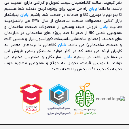
نظر کیفیت،اصالت کالا،اطمینان،قیمت،تحویل و گارانتی دارای اهمیت می
باشند. ما دائما
یابانِ
راه حل هایی برای برطرف کردن دغدغه شما هستیم
تا بتوانیم با بهترین کالا و خدمات در خدمت شما باشیم.
یابان
بنیانگذار
بازار آنلاین محصولات صنعت ساختمان از سال 1390 می باشد.زمینه
فعالیت
یابان
فروش طیف وسیعی از محصولات صنعت ساختمان و
همچنین تامین کالا از صفر تا صد پروژه های ساختمانی در دپارتمان
های مختلف (مصالح ساختمانی،تاسیسات،دکوراسیون،ابزار و ماشین آلات
و خدمات ساختمانی) می باشد.
یابان
کالاهایی با برندهای معتبر به
کاربران ارائه می دهد که در اکثر موارد نمایندگی رسمی فروش این
برندها می باشد. در پلتفرم
یابان
سازندگان و مشتریان محترم می
توانند با بهترین قیمت، تحویل به موقع و همچنین مشاوره خوب
تجربه یک خرید لذت بخش را داشته باشند.