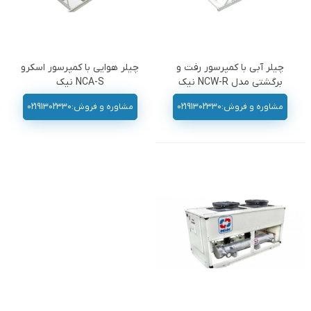
چیلر آبی با کمپرسور رفت و
چیلر هوایی با کمپرسور اسکرو
برگشتی مدل NCW-R نیک
NCA-S نیک
مشاوره و فروش:02191302330
مشاوره و فروش:02191302330