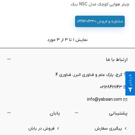
چیلر هوایی کوچک مدل NSC نیک
مشاوره و فروش:02191302330
نمایش
1
تا 3 از 3 مورد
ارتباط با ما
کرج، پارک علم و فناوری البرز، فناوری 4
فیلتر
02128421143
info@yabaan.com
پشتیبانی
یابان
پیگیری سفارش
فروش در یابان