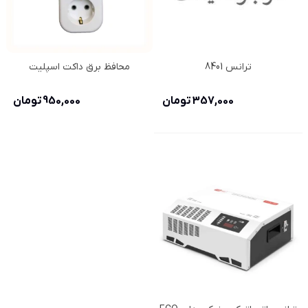
ترانس 8401
محافظ برق داکت اسپلیت
357,000 تومان
950,000 تومان