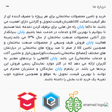
درباره ما
خرید و تامین محصولات ساختمانی برای هر پروژه یا مصرف کننده ای از
نظر کیفیت،اصالت کالا،اطمینان،قیمت،تحویل و گارانتی دارای اهمیت می
باشند. ما دائما
یابانِ
راه حل هایی برای برطرف کردن دغدغه شما هستیم
تا بتوانیم با بهترین کالا و خدمات در خدمت شما باشیم.
یابان
بنیانگذار
بازار آنلاین محصولات صنعت ساختمان از سال 1390 می باشد.زمینه
فعالیت
یابان
فروش طیف وسیعی از محصولات صنعت ساختمان و
همچنین تامین کالا از صفر تا صد پروژه های ساختمانی در دپارتمان
های مختلف (مصالح ساختمانی،تاسیسات،دکوراسیون،ابزار و ماشین آلات
و خدمات ساختمانی) می باشد.
یابان
کالاهایی با برندهای معتبر به
کاربران ارائه می دهد که در اکثر موارد نمایندگی رسمی فروش این
برندها می باشد. در پلتفرم
یابان
سازندگان و مشتریان محترم می
توانند با بهترین قیمت، تحویل به موقع و همچنین مشاوره خوب
تجربه یک خرید لذت بخش را داشته باشند.