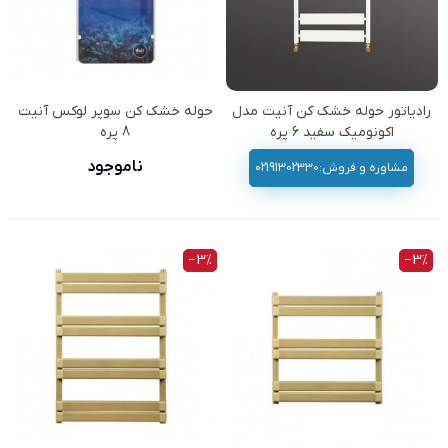
رادیاتور حوله خشک کن آنیت مدل
حوله خشک کن سوپر لوکس آنیت
اکونومیک سفید 6 پره
8 پره
ناموجود
مشاوره و فروش:02191302330
‎−3%
‎−3%