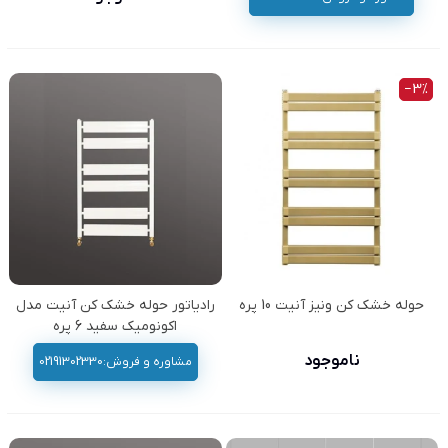
‎−3%
حوله خشک کن ونیز آنیت 10 پره
رادیاتور حوله خشک کن آنیت مدل
اکونومیک سفید 6 پره
ناموجود
مشاوره و فروش:02191302330