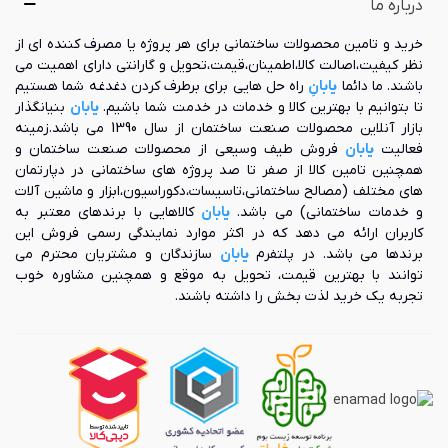
درباره ما
سرویس‌های بهداشتی و حمام است.
خشک کن حتی در فصول گرم سال که سیستم شوفاژ خاموش است،
خرید و تامین محصولات ساختمانی برای هر پروژه یا مصرف کننده ای از
می‌تواند به عنوان یک رخت‌آویز معمولی مورد استفاده قرار گیرد.
نظر کیفیت،اصالت کالا،اطمینان،قیمت،تحویل و گارانتی دارای اهمیت می
در فضاهای کوچک که به دلیل محدودیت امکان استفاده از
باشند. ما دائما
یابانِ
راه حل هایی برای برطرف کردن دغدغه شما هستیم
رادیاتورهای معمولی وجود ندارد، می‌توان به جای رادیاتور از این
تا بتوانیم با بهترین کالا و خدمات در خدمت شما باشیم.
یابان
بنیانگذار
وسیله کاربردی استفاده کرد.
بازار آنلاین محصولات صنعت ساختمان از سال 1390 می باشد.زمینه
فعالیت
یابان
فروش طیف وسیعی از محصولات صنعت ساختمان و
لازم به ذکر است وظیفه اصلی این محصول، خشک کردن انواع
همچنین تامین کالا از صفر تا صد پروژه های ساختمانی در دپارتمان
حوله‌های مرطوب و حتی خیس می‌باشد. بدین ترتیب که حوله بر
های مختلف (مصالح ساختمانی،تاسیسات،دکوراسیون،ابزار و ماشین آلات
روی یکی از میله‌های دستگاه خشک کن قرار می‌گیرد و در مدت
و خدمات ساختمانی) می باشد.
یابان
کالاهایی با برندهای معتبر به
زمان بسیار کمی خشک می‌شود. بدین ترتیب حوله خشک شده، با از
کاربران ارائه می دهد که در اکثر موارد نمایندگی رسمی فروش این
دست دادن رطوبت خود، امکان رشد و تکثیر انواع مواد آلاینده و
برندها می باشد. در پلتفرم
یابان
سازندگان و مشتریان محترم می
میکرواُرگانیسم‌های بیماری‌زا و انواع قارچ که در محیط‌های مرطوب از
توانند با بهترین قیمت، تحویل به موقع و همچنین مشاوره خوب
جمله حوله‌ها به خوبی رشد می‌کنند، جلوگیری به عمل می‌آورد.
تجربه یک خرید لذت بخش را داشته باشند.
همچنین در آپارتمان‌هایی که از فضای آزاد کم یا محدودی
برخوردارند و تراس یا بالکن آن ها اجازه نصب رخت‌آویز یا بستن بند
را نمی‌دهد، می‌توان از رادیاتور فوق برای خشک کردن انواع لباس‌ها
نیز استفاده کرد. این محصول در خشک کردن لباس و حوله هیچ
گونه محدودیتی از لحاظ جنس پارچه ندارد و هر نوع لباسی را در
کم‌ترین زمان ممکن خشک می‌کند.