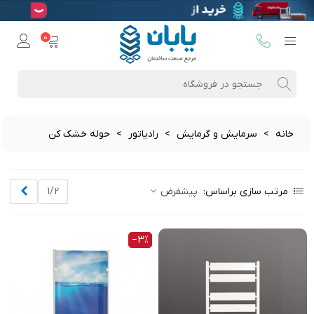
0
خانه
>
سرمایش و گرمایش
>
رادیاتور
>
حوله خشک کن
بعدی
مرتب سازی براساس:
پیشفرض
1/2
‎−3%