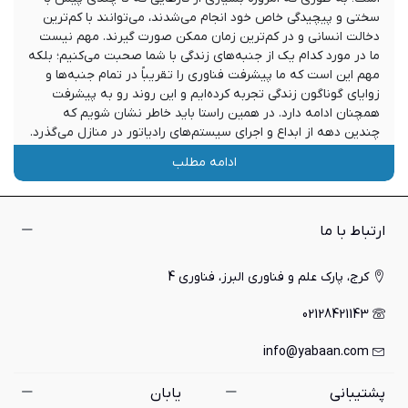
سختی و پیچیدگی خاص خود انجام می‌شدند، می‌توانند با کم‌ترین
دخالت انسانی و در کم‌ترین زمان ممکن صورت گیرند. مهم نیست
ما در مورد کدام یک از جنبه‌های زندگی با شما صحبت می‌کنیم؛ بلکه
مهم این است که ما پیشرفت فناوری را تقریباً در تمام جنبه‌ها و
زوایای گوناگون زندگی تجربه کرده‌ایم و این روند رو به پیشرفت
همچنان ادامه دارد. در همین راستا باید خاطر نشان شویم که
چندین دهه از ابداع و اجرای سیستم‌های رادیاتور در منازل می‌گذرد.
این سیستم‌ها به مرور زمان دستخوش دگرگونی‌های خیره کننده‌ای
ادامه مطلب
شده‌اند و نه تنها به لحاظ راندمان انرژی، بلکه از لحاظ عملکرد
گرمایی، کیفیت قطعات و بسیاری از ویژگی‌های مثبت دیگر
پیشرفت‌های خوبی رسیده‌اند، بلکه منجر به ایجاد شاخه جدیدی از
انواع رادیاتورها نیز شده‌اند، که در بخش‌های دیگری از زندگی مورد
ارتباط با ما
استفاده قرار می‌گیرند. حوله خشک کن‌ها یکی از همین دستگاه‌هایی
هستند که با منشعب شدن از مجموعه رادیاتورها و با عملکردی
کرج، پارک علم و فناوری البرز، فناوری 4
کاملاً شبیه به آن ها، وظیفه مجزا و خاص دیگری را دنبال می‌کنند.
ما در ادامه این مطلب قصد داریم تا در رابطه با حوله خشک کن و
02128421143
انواع آن ها و همچنین مزیت‌ها، معایب و ویژگی‌هایشان با شما
صحبت کنیم. بنابراین اگر قصد خرید این دستگاه را دارید و یا در
info@yabaan.com
زمینه داد و ستد انواع رادیاتورها و از جمله انواع حوله خشک کن
فعالیت دارید، به شما توصیه می‌کنیم که تا پایان این مطلب همراه
پشتیبانی
یابان
ما باشید.