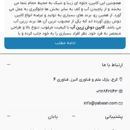
همچنین این کابین، جلوه ای زیبا و شیک به محیط حمام شما می
بخشد و از پاچیدن آب و کف به سایر بخش ها جلوگیری به عمل می
آورد. از همین رو، برند های بسیاری به تولید و عرضه انواع کابین
دوش روی آورده اند که یکی از محبوب ترین آن ها، برند زرین آب
می باشد.
کابین دوش زرین آب
با کیفیت مرغوب، تنوع بالا و طراحی
منحصر به‌ فرد خود، نظر افراد بسیاری را به خود جلب کرده و با
استقبال بالایی رو به رو شده است. از همین رو، در ادامه این مطلب
ادامه مطلب
قصد داریم ویژگی ها، مزایا و دلایل خرید کابین دوش زرین آب را
برای شما شرح دهیم. به علاوه، با کلیک بر روی عبارت
کابین دوش
می توانید دیگر برند های مطرح سازنده این دستگاه را مشاهده
فرمایید.
ارتباط با ما
معرفی کابین دوش زرین آب
کرج، پارک علم و فناوری البرز، فناوری 4
برند زرین آب که از سال 1374 در حوزه محصولات بهداشتی حمام
02128421143
فعالیت می کند، توانسته جایگاه ویژه‌ای در بازار تجهیزات حمام پیدا
کند و به یکی از معروف ترین برند ها تبدیل شده است. کابین دوش
info@yabaan.com
های برند زرین آب، دارای طراحی منحصر به فردی بوده و از مواد با
کیفیتی تولید گشته اند. در واقع، این محصولات با استفاده از شیشه
پشتیبانی
یابان
هایی مقاوم و فریم های آلومینیومی ضد زنگ تولید می شوند که
نه تنها ظاهری زیبا به حمام می بخشند، بلکه از دوام و ماندگاری
بالایی برخوردار می باشند.