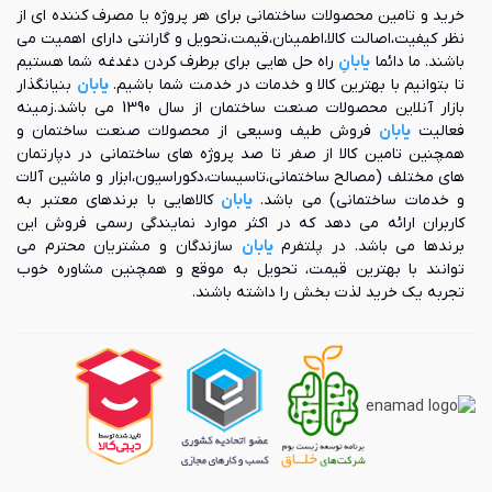
خرید و تامین محصولات ساختمانی برای هر پروژه یا مصرف کننده ای از
بوده و بر اساس نیاز و فضای مورد نظرتان، طراحی و تولید می
نظر کیفیت،اصالت کالا،اطمینان،قیمت،تحویل و گارانتی دارای اهمیت می
گردند. شیشه های این کابین نیز می توانند هم به رنگ دودی و هم
باشند. ما دائما
یابانِ
راه حل هایی برای برطرف کردن دغدغه شما هستیم
به شکل شفاف، خط دار و یا مات (سند بلاست) تولید شوند. در
تا بتوانیم با بهترین کالا و خدمات در خدمت شما باشیم.
یابان
بنیانگذار
واقع، شما می توانید بر اساس سلیقه خود، ابعاد، رنگ و طرح شیشه
بازار آنلاین محصولات صنعت ساختمان از سال 1390 می باشد.زمینه
ها را انتخاب کنید.
فعالیت
یابان
فروش طیف وسیعی از محصولات صنعت ساختمان و
مقاومت در برابر رطوبت: همان طور که می دانید رطوبت بالا در
همچنین تامین کالا از صفر تا صد پروژه های ساختمانی در دپارتمان
سرویس های بهداشتی موجب ایجاد کپک و قارچ می شود. اما از آن
های مختلف (مصالح ساختمانی،تاسیسات،دکوراسیون،ابزار و ماشین آلات
جایی که کابین دوش زرین آب با استفاده از مواد مقاوم در برابر
و خدمات ساختمانی) می باشد.
یابان
کالاهایی با برندهای معتبر به
رطوبت ساخته شده است، این مشکل را به طور کامل حل کرده
کاربران ارائه می دهد که در اکثر موارد نمایندگی رسمی فروش این
است.
برندها می باشد. در پلتفرم
یابان
سازندگان و مشتریان محترم می
مزایای کابین دوش زرین آب
توانند با بهترین قیمت، تحویل به موقع و همچنین مشاوره خوب
تجربه یک خرید لذت بخش را داشته باشند.
تمامی کابین های دوش، از مزایای یکسانی برخوردار می باشند که در
ادامه قصد داریم به شرح این مزیت ها بپردازیم:
بهینه سازی فضا: کابین دوش‌ها موجب بهینه سازی فضای
حمام می شوند. در واقع این محصولات با جداسازی فضای
دوش از دیگر قسمت های حمام، می‌توانند فضای موجود را
به بهترین نحو بهینه سازی کنند.
افزایش ارزش ملک: از آن جایی که کابین دوش‌های زرین آب