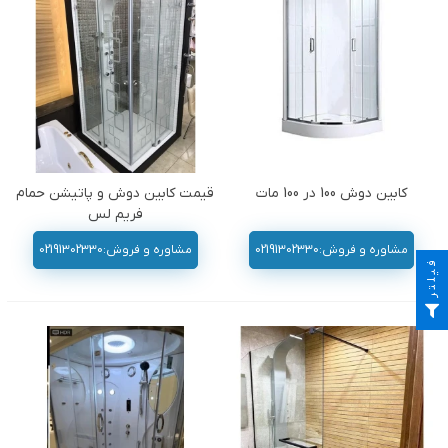
کابین دوش 100 در 100 مات
قیمت کابین دوش و پاتیشن حمام
فریم لس
مشاوره و فروش:02191302330
مشاوره و فروش:02191302330
فیلتر