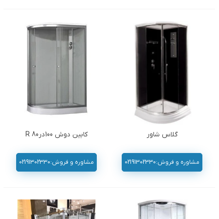
گلاس شاور
کابین دوش 100در80 R
مشاوره و فروش:02191302330
مشاوره و فروش:02191302330