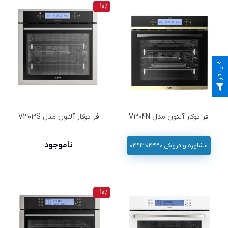
‎−10%
فیلتر
فر توکار آلتون مدل V304N
فر توکار آلتون مدل V303S
ناموجود
مشاوره و فروش:02191302330
‎−10%