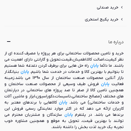
خرید صندلی
خرید پکیج استخری
درباره ما
خرید و تامین محصولات ساختمانی برای هر پروژه یا مصرف کننده ای از
نظر کیفیت،اصالت کالا،اطمینان،قیمت،تحویل و گارانتی دارای اهمیت می
باشند. ما دائما
یابانِ
راه حل هایی برای برطرف کردن دغدغه شما هستیم
تا بتوانیم با بهترین کالا و خدمات در خدمت شما باشیم.
یابان
بنیانگذار
بازار آنلاین محصولات صنعت ساختمان از سال 1390 می باشد.زمینه
فعالیت
یابان
فروش طیف وسیعی از محصولات صنعت ساختمان و
همچنین تامین کالا از صفر تا صد پروژه های ساختمانی در دپارتمان
های مختلف (مصالح ساختمانی،تاسیسات،دکوراسیون،ابزار و ماشین آلات
و خدمات ساختمانی) می باشد.
یابان
کالاهایی با برندهای معتبر به
کاربران ارائه می دهد که در اکثر موارد نمایندگی رسمی فروش این
برندها می باشد. در پلتفرم
یابان
سازندگان و مشتریان محترم می
توانند با بهترین قیمت، تحویل به موقع و همچنین مشاوره خوب
تجربه یک خرید لذت بخش را داشته باشند.