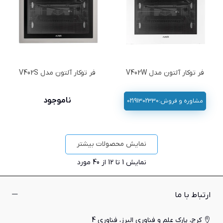
فر توکار آلتون مدل V402W
فر توکار آلتون مدل V402S
ناموجود
مشاوره و فروش:02191302330
نمایش محصولات بیشتر
نمایش
1
تا 12 از 40 مورد
ارتباط با ما
کرج، پارک علم و فناوری البرز، فناوری 4