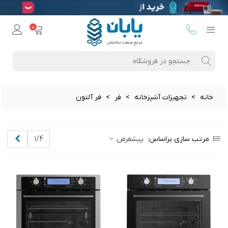
0
خانه
>
تجهیزات آشپزخانه
>
فر
>
فر آلتون
بعدی
مرتب سازی براساس:
پیشفرض
1/4