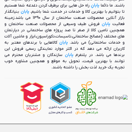
باشند. ما دائما
یابانِ
راه حل هایی برای برطرف کردن دغدغه شما هستیم
تا بتوانیم با بهترین کالا و خدمات در خدمت شما باشیم.
یابان
بنیانگذار
بازار آنلاین محصولات صنعت ساختمان از سال 1390 می باشد.زمینه
فعالیت
یابان
فروش طیف وسیعی از محصولات صنعت ساختمان و
همچنین تامین کالا از صفر تا صد پروژه های ساختمانی در دپارتمان
های مختلف (مصالح ساختمانی،تاسیسات،دکوراسیون،ابزار و ماشین آلات
و خدمات ساختمانی) می باشد.
یابان
کالاهایی با برندهای معتبر به
کاربران ارائه می دهد که در اکثر موارد نمایندگی رسمی فروش این
برندها می باشد. در پلتفرم
یابان
سازندگان و مشتریان محترم می
توانند با بهترین قیمت، تحویل به موقع و همچنین مشاوره خوب
تجربه یک خرید لذت بخش را داشته باشند.