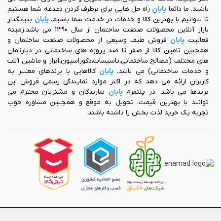
باشند. ما دائما
یابانِ
راه حل هایی برای برطرف کردن دغدغه شما هستیم
تا بتوانیم با بهترین کالا و خدمات در خدمت شما باشیم.
یابان
بنیانگذار
بازار آنلاین محصولات صنعت ساختمان از سال 1390 می باشد.زمینه
فعالیت
یابان
فروش طیف وسیعی از محصولات صنعت ساختمان و
همچنین تامین کالا از صفر تا صد پروژه های ساختمانی در دپارتمان
های مختلف (مصالح ساختمانی،تاسیسات،دکوراسیون،ابزار و ماشین آلات
و خدمات ساختمانی) می باشد.
یابان
کالاهایی با برندهای معتبر به
کاربران ارائه می دهد که در اکثر موارد نمایندگی رسمی فروش این
برندها می باشد. در پلتفرم
یابان
سازندگان و مشتریان محترم می
توانند با بهترین قیمت، تحویل به موقع و همچنین مشاوره خوب
تجربه یک خرید لذت بخش را داشته باشند.