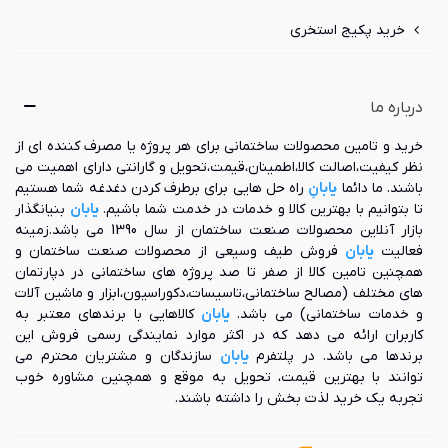
خرید پکیج استخری
درباره ما
خرید و تامین محصولات ساختمانی برای هر پروژه یا مصرف کننده ای از
نظر کیفیت،اصالت کالا،اطمینان،قیمت،تحویل و گارانتی دارای اهمیت می
باشند. ما دائما
یابانِ
راه حل هایی برای برطرف کردن دغدغه شما هستیم
تا بتوانیم با بهترین کالا و خدمات در خدمت شما باشیم.
یابان
بنیانگذار
بازار آنلاین محصولات صنعت ساختمان از سال 1390 می باشد.زمینه
فعالیت
یابان
فروش طیف وسیعی از محصولات صنعت ساختمان و
همچنین تامین کالا از صفر تا صد پروژه های ساختمانی در دپارتمان
های مختلف (مصالح ساختمانی،تاسیسات،دکوراسیون،ابزار و ماشین آلات
و خدمات ساختمانی) می باشد.
یابان
کالاهایی با برندهای معتبر به
کاربران ارائه می دهد که در اکثر موارد نمایندگی رسمی فروش این
برندها می باشد. در پلتفرم
یابان
سازندگان و مشتریان محترم می
توانند با بهترین قیمت، تحویل به موقع و همچنین مشاوره خوب
تجربه یک خرید لذت بخش را داشته باشند.