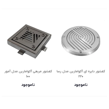
کفشور دایره ای آکوامارین مدل رسا
کفشور مربعی آکوامارین مدل آمور
100
220
ناموجود
ناموجود