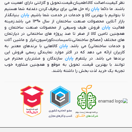
نظر کیفیت،اصالت کالا،اطمینان،قیمت،تحویل و گارانتی دارای اهمیت می
باشند. ما دائما
یابانِ
راه حل هایی برای برطرف کردن دغدغه شما هستیم
تا بتوانیم با بهترین کالا و خدمات در خدمت شما باشیم.
یابان
بنیانگذار
بازار آنلاین محصولات صنعت ساختمان از سال 1390 می باشد.زمینه
فعالیت
یابان
فروش طیف وسیعی از محصولات صنعت ساختمان و
همچنین تامین کالا از صفر تا صد پروژه های ساختمانی در دپارتمان
های مختلف (مصالح ساختمانی،تاسیسات،دکوراسیون،ابزار و ماشین آلات
و خدمات ساختمانی) می باشد.
یابان
کالاهایی با برندهای معتبر به
کاربران ارائه می دهد که در اکثر موارد نمایندگی رسمی فروش این
برندها می باشد. در پلتفرم
یابان
سازندگان و مشتریان محترم می
توانند با بهترین قیمت، تحویل به موقع و همچنین مشاوره خوب
تجربه یک خرید لذت بخش را داشته باشند.