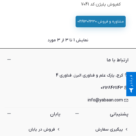
کفپوش پلیژن کد 7041
مشاوره و فروش:02191302330
نمایش
1
تا 3 از 3 مورد
ارتباط با ما
کرج، پارک علم و فناوری البرز، فناوری 4
فیلتر
02128421143
info@yabaan.com
پشتیبانی
یابان
پیگیری سفارش
فروش در یابان