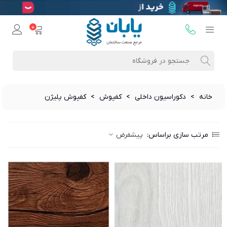
0
خانه
>
دکوراسیون داخلی
>
کفپوش
>
کفپوش پلیژن
مرتب سازی براساس:
پیشفرض