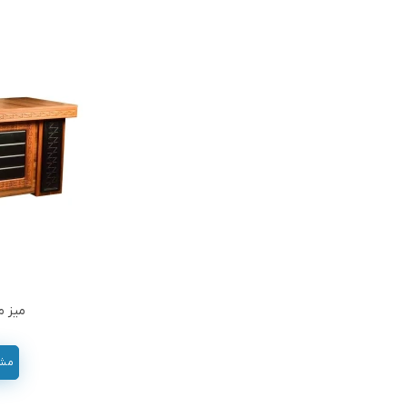
میز مد
مشاور