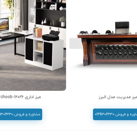
یز مدیریت مدل البرز
میز ادارى Morchoob-12026
ه و فروش:02191302330
مشاوره و فروش:02191302330