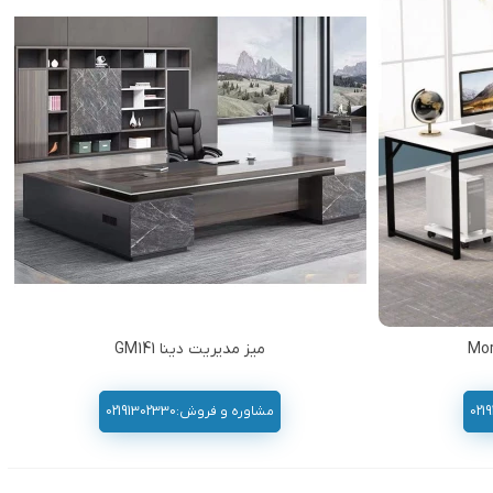
میز مدیریت دینا GM141
مشاوره و فروش:02191302330