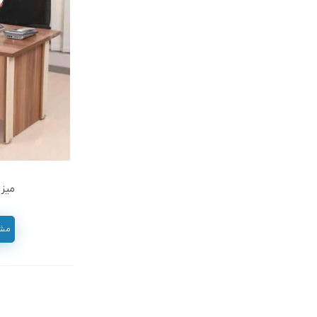
میز 
مشاور