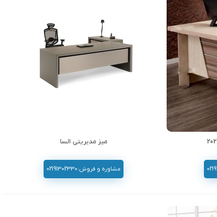
میز مدیریتی السا
مشاوره و فروش:02191302330