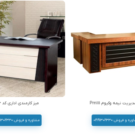
یریت نیمه وکیوم Pm111
میز کارمندی اداری کد 206
ه و فروش:02191302330
مشاوره و فروش:02191302330