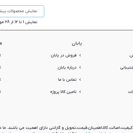
نمایش محصولات بیشت
نمایش
1
تا 12 از 28 مورد
یابان
م
ش
فروش در یابان
یبانی
درباره یابان
تماس با ما
ات
تامین کالا پروژه
یفیت،اصالت کالا،اطمینان،قیمت،تحویل و گارانتی دارای اهمیت می باشند. ما د