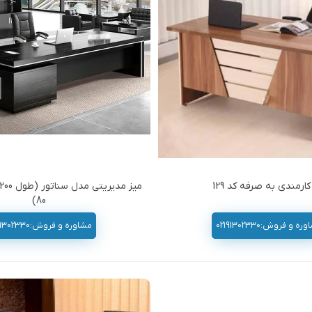
کارمندی به صرفه کد 129
80)
ه و فروش:02191302330
مشاوره و فروش:02191302330