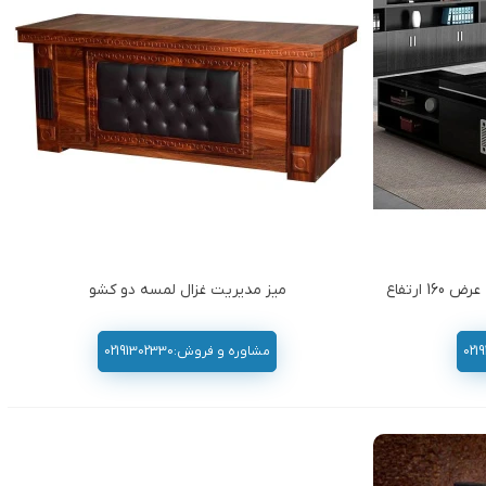
میز مدیریتی مدل سناتور (طول 200 عرض 160 ارتفاع
میز مدیریت غزال لمسه دو کشو
مشاوره و فروش:02191302330