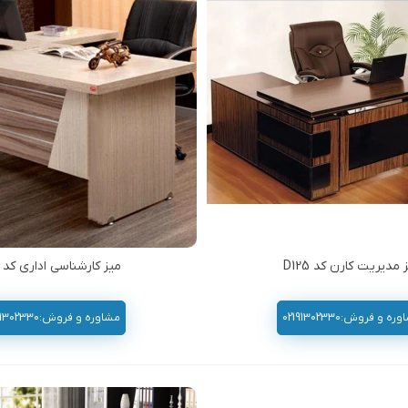
 مدیریت کارن کد D125
میز کارشناسی اداری کد 202
ه و فروش:02191302330
مشاوره و فروش:02191302330