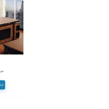
میز
مشاور