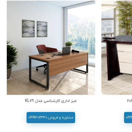
میز اداری کارشناسی مدل KL79
مشاوره و فروش:02191302330