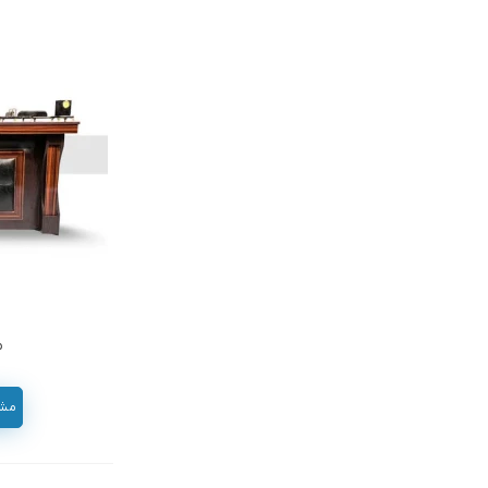
م
مشاور