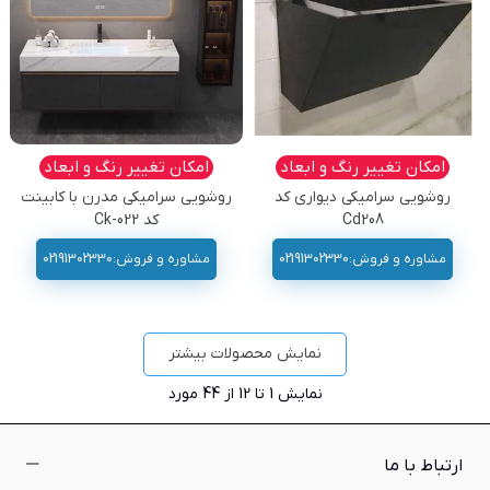
امکان تغییر رنگ و ابعاد
امکان تغییر رنگ و ابعاد
روشویی سرامیکی دیواری کد
روشویی سرامیکی مدرن با کابینت
Cd208
کد Ck-022
مشاوره و فروش:02191302330
مشاوره و فروش:02191302330
نمایش محصولات بیشتر
نمایش
1
تا 12 از 44 مورد
ارتباط با ما