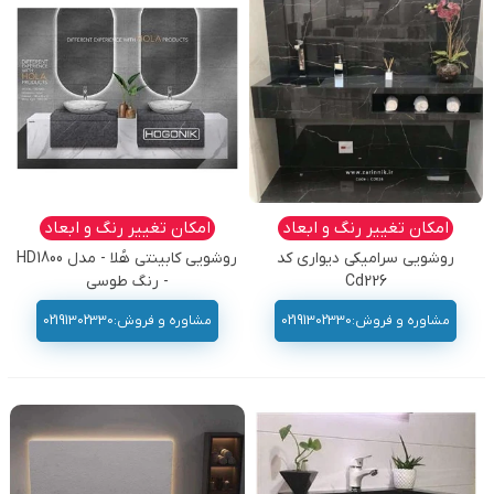
امکان تغییر رنگ و ابعاد
امکان تغییر رنگ و ابعاد
روشویی سرامیکی دیواری کد
روشویی کابینتی هُلا - مدل HD1800
Cd226
- رنگ طوسی
مشاوره و فروش:02191302330
مشاوره و فروش:02191302330