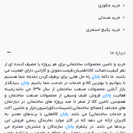
خرید جکوزی
خرید صندلی
خرید پکیج استخری
درباره ما
خرید و تامین محصولات ساختمانی برای هر پروژه یا مصرف کننده ای از
نظر کیفیت،اصالت کالا،اطمینان،قیمت،تحویل و گارانتی دارای اهمیت می
باشند. ما دائما
یابانِ
راه حل هایی برای برطرف کردن دغدغه شما هستیم
تا بتوانیم با بهترین کالا و خدمات در خدمت شما باشیم.
یابان
بنیانگذار
بازار آنلاین محصولات صنعت ساختمان از سال 1390 می باشد.زمینه
فعالیت
یابان
فروش طیف وسیعی از محصولات صنعت ساختمان و
همچنین تامین کالا از صفر تا صد پروژه های ساختمانی در دپارتمان
های مختلف (مصالح ساختمانی،تاسیسات،دکوراسیون،ابزار و ماشین آلات
و خدمات ساختمانی) می باشد.
یابان
کالاهایی با برندهای معتبر به
کاربران ارائه می دهد که در اکثر موارد نمایندگی رسمی فروش این
برندها می باشد. در پلتفرم
یابان
سازندگان و مشتریان محترم می
توانند با بهترین قیمت، تحویل به موقع و همچنین مشاوره خوب