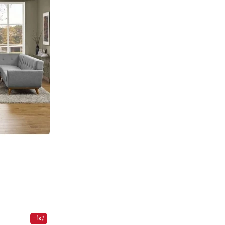
‎−10%