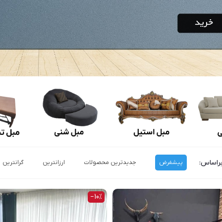
راساس:
پیشفرض
جدیدترین محصولات
ارزانترین
گرانترین
‎−10%