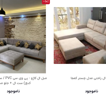
‎−10%
ال راحتی مدل چستر کمجا
مبل ال کاژ
کنج) ست ال + جلو مب
ناموجود
ناموجود