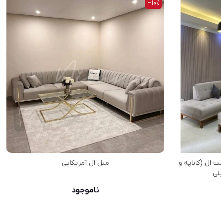
‎−10%
و - پی وی سی PVC / ست ال (کاناپه و
مبل ال آمریکایی
لی
ناموجود