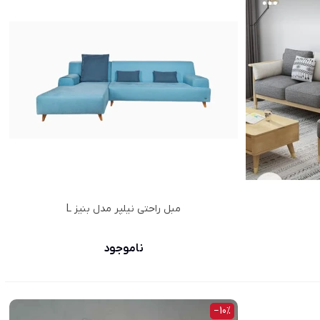
مبل راحتی نیلپر مدل بنیز L
ناموجود
‎−10%