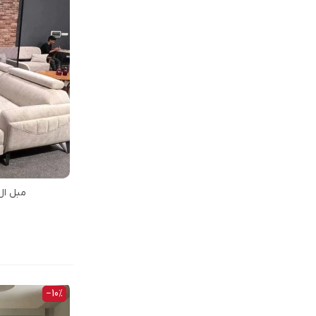
مبل ال
‎−10%