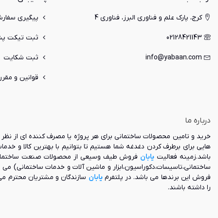
ال به دلیل آن
است، مورد توجه
کرج، پارک علم و فناوری البرز، فناوری 4
پیگیری سفار
ال، یک مبلمان
02128421143
ثبت تیکت پشت
زیبا و ارتفاع
ویژگی 
info@yabaan.com
ثبت شکایت
در این بخش به
قوانین و مقرر
1) قاب و فریم
می‌تواند از جن
درباره ما
2) پارچه و ف
مخمل، جیر یا .
خرید و تامین محصولات ساختمانی برای هر پروژه یا مصرف کننده ای از نظر ک
هایی برای برطرف کردن دغدغه شما هستیم تا بتوانیم با بهترین کالا و خدم
3) طراحی و 
باشد.زمینه فعالیت
یابان
فروش طیف وسیعی از محصولات صنعت ساختمان و ه
کرد.
ساختمانی،تاسیسات،دکوراسیون،ابزار و ماشین آلات و خدمات ساختمانی) می 
فروش این برندها می باشد. در پلتفرم
یابان
سازندگان و مشتریان محترم می
4) تعداد نفرات: ترکیب مبل ال به گونه‌ای است که می‌تواند به صورت تک نفره، دو نفره یا سه نفره باشد.
را داشته باشند.
5) کاربری و م
طور کلی ما برا