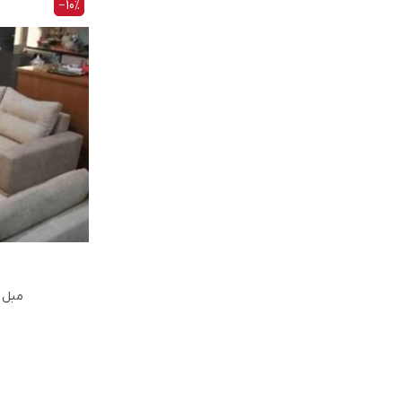
‎−10%
مبل 