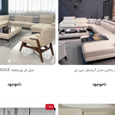
 راحتی مدل آپشنال سی بل
مبل ال ورساچه VERSACE
ناموجود
ناموجود
‎−10%