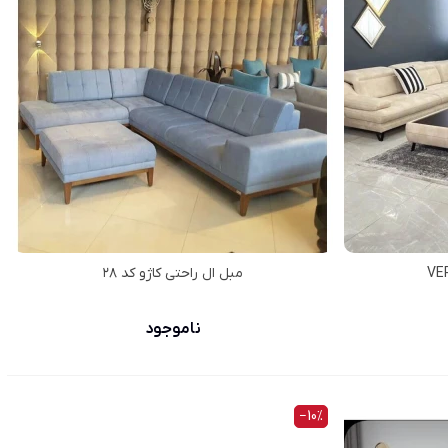
مبل ال راحتی کاژو کد ۲۸
ناموجود
‎−10%