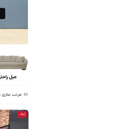
مرتب سازی ب
‎−10%