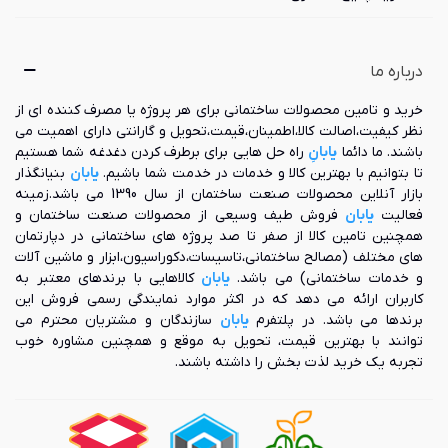
درباره ما
خرید و تامین محصولات ساختمانی برای هر پروژه یا مصرف کننده ای از
نظر کیفیت،اصالت کالا،اطمینان،قیمت،تحویل و گارانتی دارای اهمیت می
باشند. ما دائما
یابانِ
راه حل هایی برای برطرف کردن دغدغه شما هستیم
تا بتوانیم با بهترین کالا و خدمات در خدمت شما باشیم.
یابان
بنیانگذار
بازار آنلاین محصولات صنعت ساختمان از سال 1390 می باشد.زمینه
فعالیت
یابان
فروش طیف وسیعی از محصولات صنعت ساختمان و
همچنین تامین کالا از صفر تا صد پروژه های ساختمانی در دپارتمان
های مختلف (مصالح ساختمانی،تاسیسات،دکوراسیون،ابزار و ماشین آلات
و خدمات ساختمانی) می باشد.
یابان
کالاهایی با برندهای معتبر به
کاربران ارائه می دهد که در اکثر موارد نمایندگی رسمی فروش این
برندها می باشد. در پلتفرم
یابان
سازندگان و مشتریان محترم می
توانند با بهترین قیمت، تحویل به موقع و همچنین مشاوره خوب
تجربه یک خرید لذت بخش را داشته باشند.