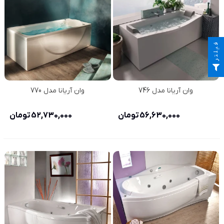
فیلتر
وان آریانا مدل 746
وان آریانا مدل 770
56,630,000 تومان
52,730,000 تومان