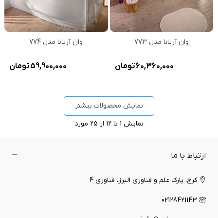
وان آریانا مدل 773
وان آریانا مدل 774
60,360,000 تومان
59,900,000 تومان
نمایش محصولات بیشتر
نمایش
1
تا 12 از 25 مورد
ارتباط با ما
کرج، پارک علم و فناوری البرز، فناوری 4
02128421143