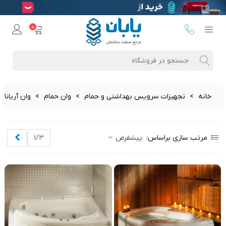
0
خانه
>
تجهیزات سرویس بهداشتی و حمام
>
وان حمام
>
وان آریانا
بعدی
مرتب سازی براساس:
پیشفرض
1/3