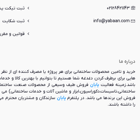
02128421143
ثبت تیکت پشت
info@yabaan.com
ثبت شکایت
قوانین و مقرر
درباره ما
خرید و تامین محصولات ساختمانی برای هر پروژه یا مصرف کننده ای از نظر ک
هایی برای برطرف کردن دغدغه شما هستیم تا بتوانیم با بهترین کالا و خدم
باشد.زمینه فعالیت
یابان
فروش طیف وسیعی از محصولات صنعت ساختمان و ه
ساختمانی،تاسیسات،دکوراسیون،ابزار و ماشین آلات و خدمات ساختمانی) می 
فروش این برندها می باشد. در پلتفرم
یابان
سازندگان و مشتریان محترم می
را داشته باشند.