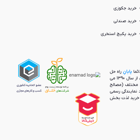
خرید جکوزی
خرید صندلی
خرید پکیج استخری
ائما
یابانِ
راه حل
بنیانگذار بازار آنلاین محصولات صنعت ساختمان از سال 1390 می
 مختلف (مصالح
رد نمایندگی رسمی
ک خرید لذت بخش