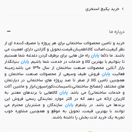
خرید پکیج استخری
درباره ما
خرید و تامین محصولات ساختمانی برای هر پروژه یا مصرف کننده ای از
نظر کیفیت،اصالت کالا،اطمینان،قیمت،تحویل و گارانتی دارای اهمیت می
باشند. ما دائما
یابانِ
راه حل هایی برای برطرف کردن دغدغه شما هستیم
تا بتوانیم با بهترین کالا و خدمات در خدمت شما باشیم.
یابان
بنیانگذار
بازار آنلاین محصولات صنعت ساختمان از سال 1390 می باشد.زمینه
فعالیت
یابان
فروش طیف وسیعی از محصولات صنعت ساختمان و
همچنین تامین کالا از صفر تا صد پروژه های ساختمانی در دپارتمان
های مختلف (مصالح ساختمانی،تاسیسات،دکوراسیون،ابزار و ماشین آلات
و خدمات ساختمانی) می باشد.
یابان
کالاهایی با برندهای معتبر به
کاربران ارائه می دهد که در اکثر موارد نمایندگی رسمی فروش این
برندها می باشد. در پلتفرم
یابان
سازندگان و مشتریان محترم می
توانند با بهترین قیمت، تحویل به موقع و همچنین مشاوره خوب
تجربه یک خرید لذت بخش را داشته باشند.