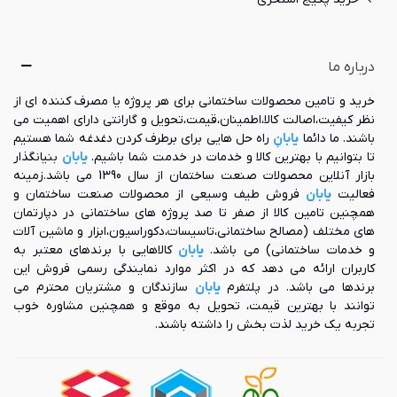
درباره ما
خرید و تامین محصولات ساختمانی برای هر پروژه یا مصرف کننده ای از
نظر کیفیت،اصالت کالا،اطمینان،قیمت،تحویل و گارانتی دارای اهمیت می
باشند. ما دائما
یابانِ
راه حل هایی برای برطرف کردن دغدغه شما هستیم
تا بتوانیم با بهترین کالا و خدمات در خدمت شما باشیم.
یابان
بنیانگذار
بازار آنلاین محصولات صنعت ساختمان از سال 1390 می باشد.زمینه
فعالیت
یابان
فروش طیف وسیعی از محصولات صنعت ساختمان و
همچنین تامین کالا از صفر تا صد پروژه های ساختمانی در دپارتمان
های مختلف (مصالح ساختمانی،تاسیسات،دکوراسیون،ابزار و ماشین آلات
و خدمات ساختمانی) می باشد.
یابان
کالاهایی با برندهای معتبر به
کاربران ارائه می دهد که در اکثر موارد نمایندگی رسمی فروش این
برندها می باشد. در پلتفرم
یابان
سازندگان و مشتریان محترم می
توانند با بهترین قیمت، تحویل به موقع و همچنین مشاوره خوب
تجربه یک خرید لذت بخش را داشته باشند.