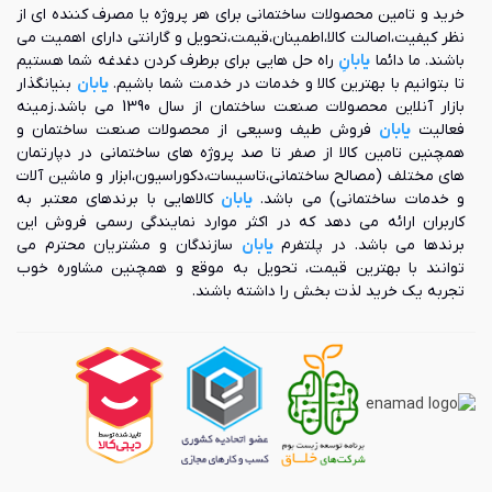
خرید و تامین محصولات ساختمانی برای هر پروژه یا مصرف کننده ای از
نظر کیفیت،اصالت کالا،اطمینان،قیمت،تحویل و گارانتی دارای اهمیت می
باشند. ما دائما
یابانِ
راه حل هایی برای برطرف کردن دغدغه شما هستیم
تا بتوانیم با بهترین کالا و خدمات در خدمت شما باشیم.
یابان
بنیانگذار
بازار آنلاین محصولات صنعت ساختمان از سال 1390 می باشد.زمینه
فعالیت
یابان
فروش طیف وسیعی از محصولات صنعت ساختمان و
همچنین تامین کالا از صفر تا صد پروژه های ساختمانی در دپارتمان
های مختلف (مصالح ساختمانی،تاسیسات،دکوراسیون،ابزار و ماشین آلات
و خدمات ساختمانی) می باشد.
یابان
کالاهایی با برندهای معتبر به
کاربران ارائه می دهد که در اکثر موارد نمایندگی رسمی فروش این
برندها می باشد. در پلتفرم
یابان
سازندگان و مشتریان محترم می
توانند با بهترین قیمت، تحویل به موقع و همچنین مشاوره خوب
تجربه یک خرید لذت بخش را داشته باشند.