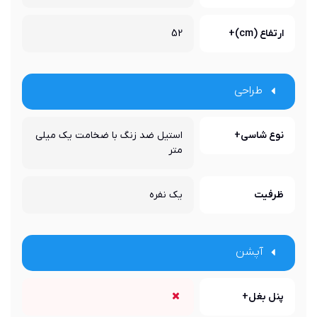
ارتفاع (cm)+
52
طراحی
نوع شاسی+
استیل ضد زنگ با ضخامت یک میلی
متر
ظرفیت
یک نفره
آپشن
پنل بغل+