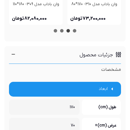
وان باداب مدل 310- 170*80
وان باداب مدل 309- 180*110
وا
73,200,000 تومان
82,080,000 تومان
جزئیات محصول
مشخصات
ابعاد
طول (cm)
170
عرض (cm)+
70