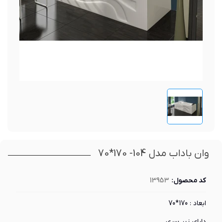
وان باداب مدل 104- 170*70
کد محصول:
13953
ابعاد : 170*70
دارای زیر سری