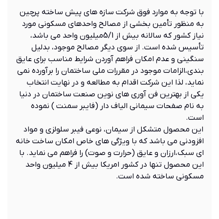
با توجه به موارد فوق شرکت سازه های پيش ساخته پرچين
به منظور تأمين بخشی از مصالح واحدهای مسکونی مورد
نياز کشور که سالانه بيش از 5/1ميليون واحد مي باشد،
تأسيس شده است. از سوی ديگر مصالح موجود، بدليل
سنگينی و عدم امکان فراهم آوردن شرايط مناسب برای عايق
بندی،الزامات موجود در مقررات ملی ساختمان را برآورده نمی
نمايد، لذا اين شرکت اقدام به مطالعه و در نهايت انتخاب
يكي از بهترين فن آوري هاي نوين صنعت ساختمان در دنيا
به نام صفحات سيمانی الياف دار (فايبر سمنت ) نموده
است.
اين محصول متشکل از سيمان، نوعی فيبر سلولزی و مواد
افزودنی می باشد که با ويژگی های خاص امکان ساخت خانه
ای سبک،ارزان و عايق (حرارت و صوت) را فراهم می نمايد. با
اين محصول تنها در كشور امريكا بيش از 4 ميليون واحد
مسكوني ساخته شده است.