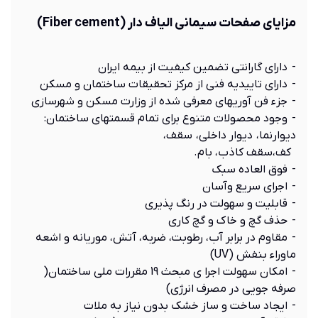
مزايای صفحات سيمانی الياف دار
(Fiber cement)
- دارای گارانتی تضمين کيفيت از بيمه ايران
- دارای تاييديه فنی از مركز تحقيقات ساختمان و مسكن
- جزء فن آوريهای معرفی شده از وزارت مسكن و شهرسازي
- وجود محصولات متنوع برای تمام قسمتهای ساختمان:
ديوارنما، ديوار داخلی، سقف،
کف،سقف کاذب، بام.
- فوق العاده سبک
- اجرای سريع وآسان
- قابليت و سهولت در رنگ پذيری
- حذف گچ و خاك و گچ كاري
- مقاوم در برابر آب، رطوبت، ضربه، آتش، موريانه و اشعه
ماوراء بنفش (UV)
- امکان سهولت اجرا ی مبحث 19 مقررات ملی ساختمان(
صرفه جويی در مصرف انرژی)
- ايجاد ساخت و ساز خشک بدون نياز به ملات