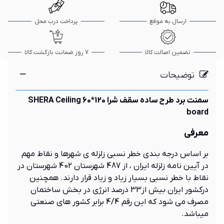
ارسال به موقع
پرداخت درب محل
تضمین اصالت کالا
7 روز ضمانت بازگشت کالا
توضیحات
سمنت برد طرح ساده سقف شرا 120*60 SHERA Ceiling
board
معرفی
بر اساس درجه بندی خطر نسبی زلزله ی شهرها و نقاط مهم
در آيين نامه زلزله ايران ، از 487 شهرستان 402 شهرستان در
نقاط با خطر نسبی بسيار زياد و زياد قرار دارند. همچنين
دركشور ايران بيش از33 درصد انرژي در بخش ساختمان
مصرف مي شود كه اين رقم 4/4 برابر كشور هاي صنعتي
ميباشد.