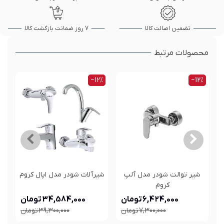
تضمین اصالت کالا
7 روز ضمانت بازگشت کالا
محصولات مرتبط
‎−12%
‎−12%
شیر توالت شودر مدل آلپ
شیرآلات شودر مدل اپال کروم
کروم
6,424,000 تومان
34,584,000 تومان
7,300,000 تومان
39,300,000 تومان