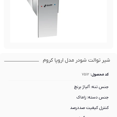
شیر توالت شودر مدل اروپا کروم
کد محصول:
7512
جنس تنه: آلیاژ برنج
جنس دسته: زاماک
کنترل کیفیت صددرصد