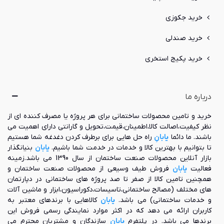
خرید جکوزی
خرید صندلی
خرید پکیج استخری
درباره ما
خرید و تامین محصولات ساختمانی برای هر پروژه یا مصرف کننده ای از
نظر کیفیت،اصالت کالا،اطمینان،قیمت،تحویل و گارانتی دارای اهمیت می
باشند. ما دائما
یابانِ
راه حل هایی برای برطرف کردن دغدغه شما هستیم
تا بتوانیم با بهترین کالا و خدمات در خدمت شما باشیم.
یابان
بنیانگذار
بازار آنلاین محصولات صنعت ساختمان از سال 1390 می باشد.زمینه
فعالیت
یابان
فروش طیف وسیعی از محصولات صنعت ساختمان و
همچنین تامین کالا از صفر تا صد پروژه های ساختمانی در دپارتمان
های مختلف (مصالح ساختمانی،تاسیسات،دکوراسیون،ابزار و ماشین آلات
و خدمات ساختمانی) می باشد.
یابان
کالاهایی با برندهای معتبر به
کاربران ارائه می دهد که در اکثر موارد نمایندگی رسمی فروش این
برندها می باشد. در پلتفرم
یابان
سازندگان و مشتریان محترم می