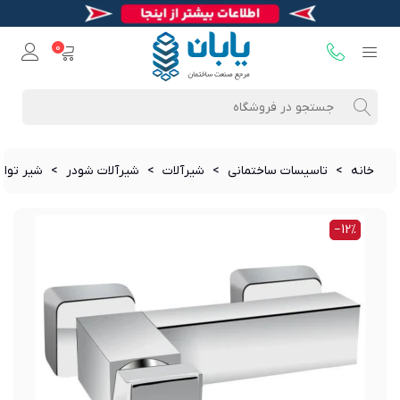
0
خانه
>
تاسیسات ساختمانی
>
شیرآلات
>
شیرآلات شودر
>
شیر توال
‎−12%