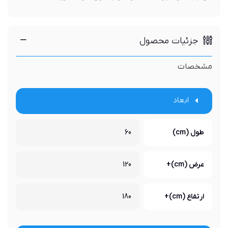
جزئیات محصول
مشخصات
ابعاد
طول (cm)
60
عرض (cm)+
120
ارتفاع (cm)+
180