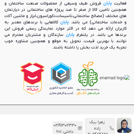
فعالیت
یابان
فروش طیف وسیعی از محصولات صنعت ساختمان و
همچنین تامین کالا از صفر تا صد پروژه های ساختمانی در دپارتمان
های مختلف (مصالح ساختمانی،تاسیسات،دکوراسیون،ابزار و ماشین آلات
و خدمات ساختمانی) می باشد.
یابان
کالاهایی با برندهای معتبر به
کاربران ارائه می دهد که در اکثر موارد نمایندگی رسمی فروش این
برندها می باشد. در پلتفرم
یابان
سازندگان و مشتریان محترم می
توانند با بهترین قیمت، تحویل به موقع و همچنین مشاوره خوب
تجربه یک خرید لذت بخش را داشته باشند.
برای استفاده از مطالب یابان، داشتن «هدف غیرتجاری» و ذکر «منبع»
زهرا بیک
02191302330
کافیست. تمام حقوق اين پلتفرم نیز برای مجموعه یابان است.
زاده
داخلی: 201