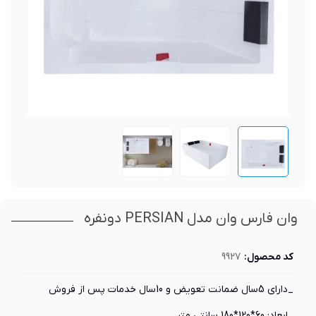
وان فارس وان مدل PERSIAN دونفره
کد محصول:
9927
_دارای 5سال ضمانت تعویض و 10سال خدمات پس از فروش
_ابعاد: 60*120*180 سانتی متر