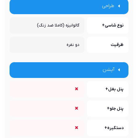
طراحی
نوع شاسی+
گالوانیزه (کاملا ضد زنگ)
ظرفیت
دو نفره
آپشن
پنل بغل+
پنل جلو+
دستگیره+