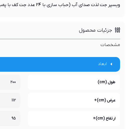
ویسپر جت لذت صدای آب (حباب سازی با 24 عدد جت کف با پمپ هواساز اختصاصی)
جزئیات محصول
مشخصات
ابعاد
طول (cm)
200
عرض (cm)+
112
ارتفاع (cm)+
95