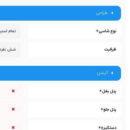
طراحی
نوع شاسی+
تمام استی
ظرفیت
شش نفره
آپشن
پنل بغل+
پنل جلو+
دستگیره+