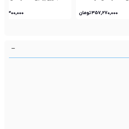
3 تومان
352,350,000 تومان