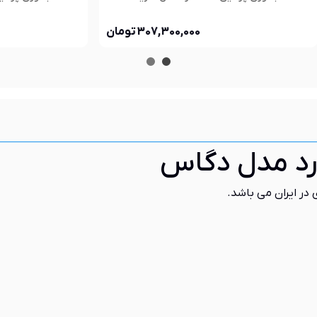
342,190,000 تومان
24,400,000
رد مدل دگاس
 در ایران می باشد.