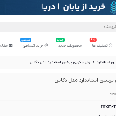
40%
جدید
قسطی
تخفیف ها
محصولات جدید
خرید اقساطی
مقاله 
ن استاندارد
>
وان جکوزی پرشین استاندارد مدل دگاس
پرشین استاندارد مدل دگاس
999
212cm×