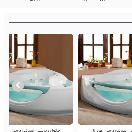
آفرودیت
جکوزی پرشین استاندارد مدل والریا