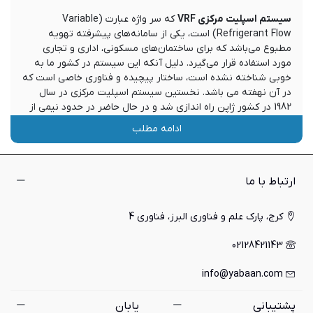
سیستم اسپلیت مرکزی VRF
که سر واژه عبارت (Variable
Refrigerant Flow) است، یکی از سامانه‌های پیشرفته تهویه
مطبوع می‌باشد که برای ساختمان‌های مسکونی، اداری و تجاری
مورد استفاده قرار می‌گیرد. دلیل آنکه این سیستم در کشور ما به
خوبی شناخته نشده است، ساختار پیچیده و فناوری خاصی است که
در آن نهفته می باشد. نخستین سیستم اسپلیت مرکزی در سال
1982 در کشور ژاپن راه اندازی شد و در حال حاضر در حدود نیمی از
ساختمان‌های اداری و 35 درصد از ساختمان‌های بزرگ تجاری این
ادامه مطلب
کشور مجهز به VRF هستند. امروزه هیچ تولید کننده داخلی در
کشور ما برای وی آر اف وجود ندارد و تمامی برندهای موجود در بازار
کشور ما وارداتی هستند. ما در ادامه این مطلب قصد داریم تا در
مورد ویژگی‌ها، مزایا، معایب و نکات ضروری مربوط به سامانه‌های
ارتباط با ما
اسپلیت مرکزی VRF با شما صحبت کنیم.
کرج، پارک علم و فناوری البرز، فناوری 4
سیستم وی آر اف
02128421143
این سیستم شامل یک یونیت خارجی است که در محیط باز قرار
می‌گیرد و چندین یونیت داخلی یا هوارسان دارد که در داخل
info@yabaan.com
ساختمان و در فضاهای گوناگون قرار می‌گیرند. یونیت خارجی
وی‌آر‌اف دارای کمپرسور، موتور الکتریکی، کندانسور، فن، شیر انبساط
پشتیبانی
یابان
الکترونیکی، شیر Hot Gas by Pas، جدا کننده روغن (Oil