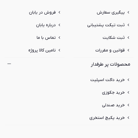
Separator)، آکومولاتور، دنده و شاسی می‌باشد. یونیت داخلی وی
آر اف نیز می‌تواند شامل اواپراتور با لوله‌های مسی و فین
پیگیری سفارش
فروش در یابان
آلومینیومی، الکتروموتور، ترموستات، سینی درین، بلوور فن،
هوزینگ بلوور فن و بدنه باشد که به صورت سقفی توکار و یا روکار
ثبت تیکت پشتیبانی
درباره یابان
سقفی زمینی و یا کاستی چهار طرفه و یا یک طرفه نصب و اجرا
می‌شود.
ثبت شکایت
تماس با ما
قوانین و مقررات
تامین کالا پروژه
محصولات پر طرفدار
خرید داکت اسپلیت
خرید جکوزی
خرید صندلی
خرید پکیج استخری
نحوه عملکرد وی آر اف