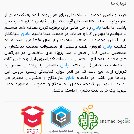
درباره ما
در سامانه وی آر اف، ابتدا مایع خنک کننده حاصل از چگالش در
یونیت خارجی به انشعاب‌های گوناگونی تقسیم و راهی یونیت‌های
خرید و تامین محصولات ساختمانی برای هر پروژه یا مصرف کننده ای از
داخل ساختمان می‌شود و پس از عبور از شیر انبساط، به کویل
نظر کیفیت،اصالت کالا،اطمینان،قیمت،تحویل و گارانتی دارای اهمیت می
سرمایش وارد می‌شود. از سوی دیگر هوای ورودی به یونیت داخلی
باشند. ما دائما
یابانِ
راه حل هایی برای برطرف کردن دغدغه شما هستیم
که از هوای داخل اتاق مکیده شده است، از روی کویل خنک شده
تا بتوانیم با بهترین کالا و خدمات در خدمت شما باشیم.
یابان
بنیانگذار
عبور داده می‌شود و پس از کاهش دما دوباره وارد اتاق می‌شود.
بازار آنلاین محصولات صنعت ساختمان از سال 1390 می باشد.زمینه
بدین ترتیب در سامانه وی‌آر‌اف نیز از سیکل خنک کننده تراکمی
فعالیت
یابان
فروش طیف وسیعی از محصولات صنعت ساختمان و
بخار (مبتنی بر چرخه کارنو) استفاده می‌شود. در این فناوری، به
همچنین تامین کالا از صفر تا صد پروژه های ساختمانی در دپارتمان
دلیل استفاده از کمپرسورهای دیجیتالی یا کمپرسورهای اسکرال
های مختلف (مصالح ساختمانی،تاسیسات،دکوراسیون،ابزار و ماشین آلات
اینورتردار، حجم جریان خنک کننده ورودی به کویل یونیت‌های
و خدمات ساختمانی) می باشد.
یابان
کالاهایی با برندهای معتبر به
داخلی می‌تواند تغییر کند. از همین رو، با تغییر حجم جریان خنک
کاربران ارائه می دهد که در اکثر موارد نمایندگی رسمی فروش این
کننده می‌توان به راحتی امکان کنترل دمای هر فضا به صورت
برندها می باشد. در پلتفرم
یابان
سازندگان و مشتریان محترم می
جداگانه را به وجود آورد.
توانند با بهترین قیمت، تحویل به موقع و همچنین مشاوره خوب
سیستم‌ گرمایش وی آر اف
تجربه یک خرید لذت بخش را داشته باشند.
یکی دیگر از ویژگی‌های سیستم‌های VRF این است که می‌توانند به
طور همزمان با سیستم سرمایش، دارای سیستم گرمایش نیز باشند.
بخش گرمایش سیستم‌ وی آر اف به دو روش انجام می‌شود:
سامانه وی آر اف دو لوله‌ای یا هیت پمپ (Heat Pump)