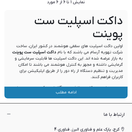
نمایش
1
تا 6 از 6 مورد
داکت اسپلیت ست
پوینت
اولین داکت اسپلیت های سقفی هوشمند در کشور ایران، ساخت
شرکت تهویه آرسام می باشند که با نام
داکت اسپلیت ست پوینت
به بازار عرضه شده اند. این داکت اسپلیت ها قابلیت سرمایشی و
گرمایشی داشته و مجهز به کنترل هوشمند می باشند تا امکان
مدیریت و تنظیم دستگاه از راه دور را از طریق اپلیکیشن برای
کاربران فراهم کنند.
همچنین این دستگاه، در ظرفیت 24000 تا 60000 بی تی یو بر ساعت
ادامه مطلب
تولید می گردد تا بتواند در انواع محیط های مسکونی، تجاری و
اداری با هر متراژی، عملکردی قابل قبول از خود ارائه دهد. به علاوه،
داکت اسپلیت ست پوینت، مجهز به تکنولوژی های پیشرفته ای
همچون Blue Fin در کویل اواپراتور و Gold Fin در کویل کندانسور
ارتباط با ما
است تا با افزایش تبادل حرارت، بازده انرژی دستگاه را به حداکثر
برساند. همچنین، مجهز بودن به کمپرسور اسکرال کوپلند و فن های
کرج، پارک علم و فناوری البرز، فناوری 4
فلزی با طول عمر بالا، دوام و عملکرد پایدار این محصول را تضمین