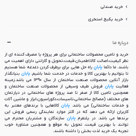
آرسام نیز در ارتباط باشد و واحد خدمات تهویه آرسام امکان بررسی
خرید صندلی
صحت و سلامت عملکرد دستگاه و خدمات به رسانی به آن را در
اختیار دارد.
خرید پکیج استخری
کاربرد داکت اسپلیت ست
پوینت
درباره ما
از داکت اسپلیت های ست پوینت، می توان در مکان های متفاوتی
خرید و تامین محصولات ساختمانی برای هر پروژه یا مصرف کننده ای از
بهره گرفت که در قسمت زیر به آن ها اشاره شده است:
نظر کیفیت،اصالت کالا،اطمینان،قیمت،تحویل و گارانتی دارای اهمیت می
باشند. ما دائما
یابانِ
راه حل هایی برای برطرف کردن دغدغه شما هستیم
منازل مسکونی
تا بتوانیم با بهترین کالا و خدمات در خدمت شما باشیم.
یابان
بنیانگذار
ساختمان‌های تجاری (سامانه‌های VRF، دفاتر کار، فروشگاه‌ها،
بازار آنلاین محصولات صنعت ساختمان از سال 1390 می باشد.زمینه
رستوران‌ها و هتل‌ها)
فعالیت
یابان
فروش طیف وسیعی از محصولات صنعت ساختمان و
مراکز بهداشتی و درمانی (برای کنترل دما و ایجاد شرایط بهداشتی
همچنین تامین کالا از صفر تا صد پروژه های ساختمانی در دپارتمان
بهینه)
های مختلف (مصالح ساختمانی،تاسیسات،دکوراسیون،ابزار و ماشین آلات
مراکز صنعتی و تجاری (کارخانجات، انبارها، خطوط تولید، و ... برای
و خدمات ساختمانی) می باشد.
یابان
کالاهایی با برندهای معتبر به
ایجاد شرایط بهینه محیط کار سالم)
کاربران ارائه می دهد که در اکثر موارد نمایندگی رسمی فروش این
بافت‌های تاریخی (به دلیل استفاده از لوله‌های کم قطر و
برندها می باشد. در پلتفرم
یابان
سازندگان و مشتریان محترم می
سیستم‌های کم حجم که به حفظ بافت سنتی بنا کمک می‌کند)
توانند با بهترین قیمت، تحویل به موقع و همچنین مشاوره خوب
سوپرمارکت‌ها و هایپرمارکت‌ها (به دلیل امکان کنترل منطقه‌ای دما
تجربه یک خرید لذت بخش را داشته باشند.
و تولید برودت با توجه به میزان حساسیت کالاهای مختلف به دما)