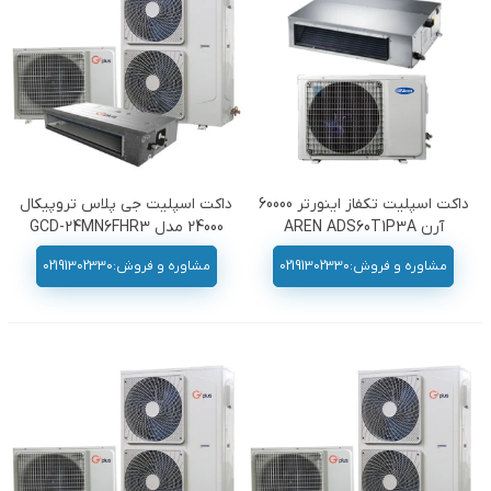
داکت اسپلیت تکفاز اینورتر 60000
داکت اسپلیت جی پلاس تروپیکال
آرن AREN ADS60T1P3A
24000 مدل GCD-24MN6FHR3
مشاوره و فروش:02191302330
مشاوره و فروش:02191302330