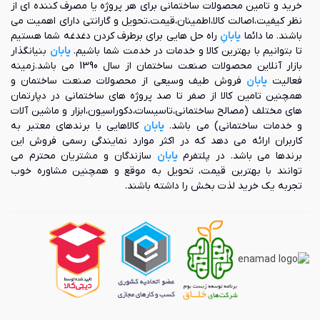
خرید و تامین محصولات ساختمانی برای هر پروژه یا مصرف کننده ای از
از آن جایی که این محصول توسط برند های متفاوت و در ابعاد و
نظر کیفیت،اصالت کالا،اطمینان،قیمت،تحویل و گارانتی دارای اهمیت می
شکل های مختلفی به تولید می سرد، از همین رو نمی توان یک
باشند. ما دائما
یابانِ
راه حل هایی برای برطرف کردن دغدغه شما هستیم
قیمت کلی برای آن اعلام کرد. روی هم رفته می توان گفت دستگاه
تا بتوانیم با بهترین کالا و خدمات در خدمت شما باشیم.
یابان
بنیانگذار
هایی همچون
داکت اسپلیت آرن
، هایسنس، ال جی، میدیا و... که
بازار آنلاین محصولات صنعت ساختمان از سال 1390 می باشد.زمینه
وارداتی می باشند، از قیمت بالاتری برخوردارند. اما برند های وارداتی
فعالیت
یابان
فروش طیف وسیعی از محصولات صنعت ساختمان و
همچون ایران رادیاتور و صابکول دارای قیمتی مناسب تر می باشند.
همچنین تامین کالا از صفر تا صد پروژه های ساختمانی در دپارتمان
های مختلف (مصالح ساختمانی،تاسیسات،دکوراسیون،ابزار و ماشین آلات
خرید داکت اسپلیت 60000
و خدمات ساختمانی) می باشد.
یابان
کالاهایی با برندهای معتبر به
کاربران ارائه می دهد که در اکثر موارد نمایندگی رسمی فروش این
با توجه به آن چه در این مطلب مطالعه فرمودید، اگر قصد خرید و
برندها می باشد. در پلتفرم
یابان
سازندگان و مشتریان محترم می
استعلام قیمت انواع داکت اسپلیت 60000 را دارید، تنها کافیست تا با
توانند با بهترین قیمت، تحویل به موقع و همچنین مشاوره خوب
مجموعه یابان در تماس باشید. در این مجموعه، انواع داکت اسپلیت
تجربه یک خرید لذت بخش را داشته باشند.
با قیمتی مناسب و به صورت اینترنتی به سراسر کشور ارسال می
شود.
همچنین مجموعه یابان، تمامی دستگاه های خود را با گارانتی اصلی
شرکت به فروش می رساند و در زمینه نصب، کانال کشی و حتی
تعیین ظرفیت می تواند کمک حال شما باشد. از همین رو برای
دریافت مشاوره رایگان تنها کافیست تا با کارشناسان ما تماس
حاصل فرمایید تا خریدی مطمئن و آسان را برایتان به ارمغان
آوریم.
خرید داکت اسپلیت در کرج
و تهران در یابان به صورت