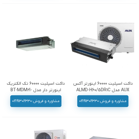
داکت اسپلیت 60000 اینورتر آکس
داکت اسپلیت 60000 تک الکتریک
AUX مدل ALMD-H60/5DR1C
اینورتر دار مدل BT-MDM2I-
60HT3
مشاوره و فروش:02191302330
مشاوره و فروش:02191302330