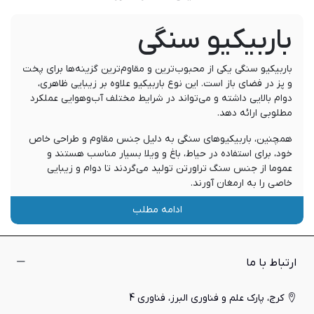
باربیکیو سنگی
باربیکیو سنگی یکی از محبوب‌ترین و مقاوم‌ترین گزینه‌ها برای پخت
و پز در فضای باز است. این نوع باربیکیو علاوه بر زیبایی ظاهری،
دوام بالایی داشته و می‌تواند در شرایط مختلف آب‌وهوایی عملکرد
مطلوبی ارائه دهد.
همچنین، باربیکیوهای سنگی به دلیل جنس مقاوم و طراحی خاص
خود، برای استفاده در حیاط، باغ و ویلا بسیار مناسب هستند و
عموما از جنس سنگ تراورتن تولید می‌گردند تا دوام و زیبایی
خاصی را به ارمغان آورند.
از همین رو اگر قصد
خرید باربیکیو
سنگی و یا آشنایی با این
ادامه مطلب
محصول را دارید توصیه می‌کیم در این مقاله با ما همراه باشید تا با
ویژگی‌ها، مزایا، انواع و نکات مهم آن اشنا شوید.
مزایای باربیکیو سنگی
ارتباط با ما
امروزه، باربیکیو های سنگی به دلیل مزایای متعدد خود، نظر بسیاری
کرج، پارک علم و فناوری البرز، فناوری 4
از افراد را جلب کرده‌اند. برخی از این مزایا، به شرح زیر می‌باشد: