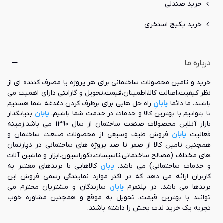
خرید صندلی
انواع باربیکیو سنگی
خرید پکیج استخری
اگر بخواهیم باربیکیو های سنگی را به دسته بندی های مختلفی
طبقه بندی کنیم، باید بگوییم که این محصول از نظر سوخت
مصرفی، به سه دسته مختلف نقسیم می شود:
درباره ما
باربیکیو سنگی ذغالی: در این مدل، ذغال به عنوان منبع
اصلی حرارت به کار می‌رود و مواد غذایی مستقیما در معرض
خرید و تامین محصولات ساختمانی برای هر پروژه یا مصرف کننده ای از
حرارت قرار دارند. حرارت ناشی از سوختن ذغال باعث ایجاد
نظر کیفیت،اصالت کالا،اطمینان،قیمت،تحویل و گارانتی دارای اهمیت می
طعمی منحصر‌به‌فرد در غذا می‌شود، اما روشن کردن آن به
باشند. ما دائما
یابانِ
راه حل هایی برای برطرف کردن دغدغه شما هستیم
مهارت بیشتری نیاز دارد. همچنین، تمیز کردن مخزن ذغال
تا بتوانیم با بهترین کالا و خدمات در خدمت شما باشیم.
یابان
بنیانگذار
باربیکیو ذغالی
به دلیل خاکسترهای تولیدشده می‌تواند
بازار آنلاین محصولات صنعت ساختمان از سال 1390 می باشد.زمینه
چالش‌برانگیز باشد.
فعالیت
یابان
فروش طیف وسیعی از محصولات صنعت ساختمان و
باربیکیو سنگی گازی: این نوع باربیکیو از گاز شهری یا
همچنین تامین کالا از صفر تا صد پروژه های ساختمانی در دپارتمان
کپسولی برای تأمین حرارت استفاده می‌کند. توزیع یکنواخت
های مختلف (مصالح ساختمانی،تاسیسات،دکوراسیون،ابزار و ماشین آلات
گرما، سهولت استفاده و تمیزکاری راحت از ویژگی‌های
باربیکیو
و خدمات ساختمانی) می باشد.
یابان
کالاهایی با برندهای معتبر به
گازی
است. با این حال، این مدل نسبت به نوع ذغالی از
کاربران ارائه می دهد که در اکثر موارد نمایندگی رسمی فروش این
قیمت بالاتری برخوردار می باشد.
برندها می باشد. در پلتفرم
یابان
سازندگان و مشتریان محترم می
باربیکیو سنگی گازی ذغالی: مدل‌های ترکیبی، قابلیت استفاده
توانند با بهترین قیمت، تحویل به موقع و همچنین مشاوره خوب
از هر دو نوع سوخت را دارند.
باربیکیو گازی ذغالی
انعطاف
تجربه یک خرید لذت بخش را داشته باشند.
بیشتری برای پخت غذا ارائه می‌دهد، اما هزینه بالاتری