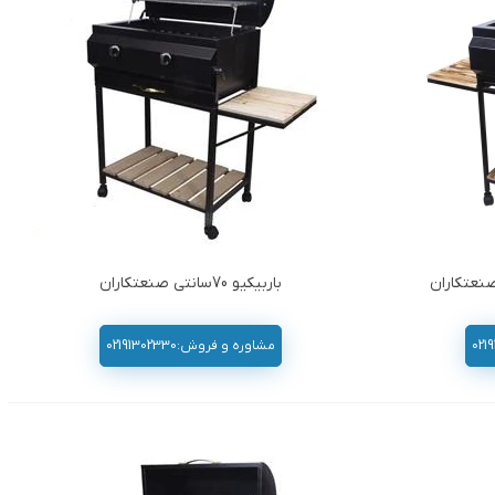
باربیکیو 70سانتی صنعتکاران
مشاوره و فروش:02191302330