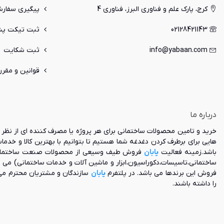
ویژگی‌ 
کرج، پارک علم و فناوری البرز، فناوری 4
پیگیری سفار
باربیکیو صنعتک
02128421143
ثبت تیکت پشت
های باربیکیو ص
info@yabaan.com
ثبت شکایت
دارای قابلیت 
دارای ظروف م
قوانین و مقرر
دارای استقرار ر
قابلیت اتصال 
مجهز به ساما
دارای سینی چکه
درباره ما
قابلیت تنظیم 
مجهز به یک کمد 
خرید و تامین محصولات ساختمانی برای هر پروژه یا مصرف کننده ای از نظر ک
جنس بدنه از نو
هایی برای برطرف کردن دغدغه شما هستیم تا بتوانیم با بهترین کالا و خدم
دارای ایمنی بالا
باشد.زمینه فعالیت
یابان
فروش طیف وسیعی از محصولات صنعت ساختمان و ه
دارای درپوش (
ساختمانی،تاسیسات،دکوراسیون،ابزار و ماشین آلات و خدمات ساختمانی) می 
دارای میز چوبی
فروش این برندها می باشد. در پلتفرم
یابان
سازندگان و مشتریان محترم می
دارای یک طبقه
را داشته باشند.
قابلیت جدا ش
نظافت ساده و
نصب و راه‌اندا