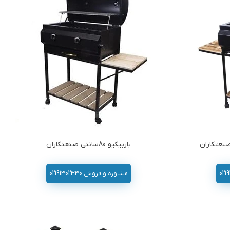
باربیکیو 80سانتی صنعتکاران
مشاوره و فروش:02191302330