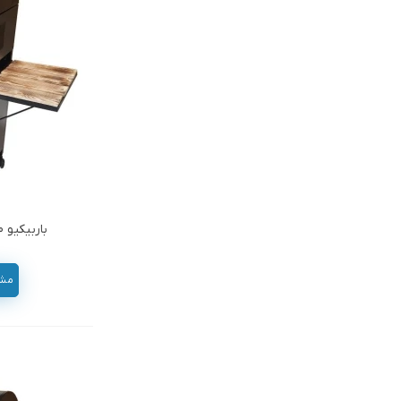
باربیکیو 60سانتی کابینت دار صنعتکاران
مشاور