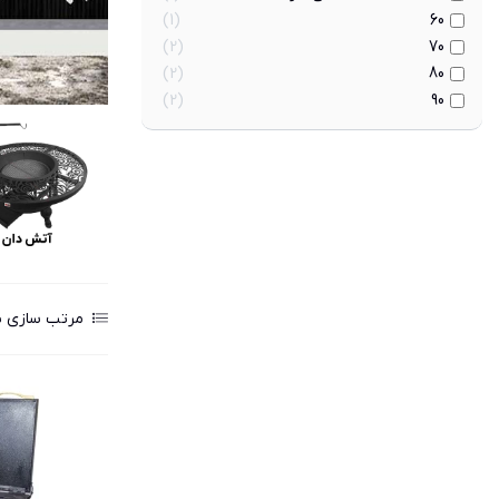
1
60
2
70
2
80
2
90
مرتب سازی ب