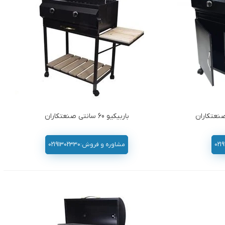
باربیکیو 60 سانتی صنعتکاران
مشاوره و فروش:02191302330