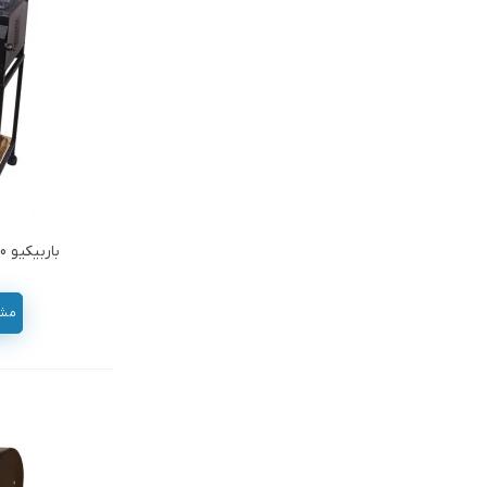
باربیکیو 100سانتی بغل شعله صنعتکاران
مشاور