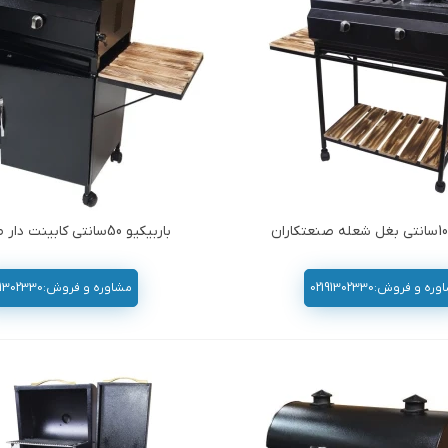
باربیکیو 50سانتی کابینت دار صنعتکاران
ه و فروش:02191302330
مشاوره و فروش:02191302330