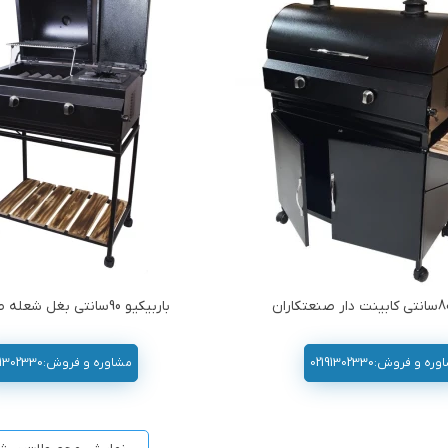
باربیکیو 90سانتی بغل شعله صنعتکاران
ه و فروش:02191302330
مشاوره و فروش:02191302330