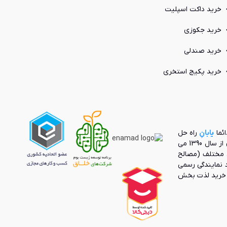
خرید داکت اسپلیت
یی را به خود اختصاص داده است. از همین رو، برخی از بارز ترین ویژگی
خرید جکوزی
خرید صندلی
خرید پکیج استخری
انبر، کفگیر و ... (در برخی از مدل‌ها)
ائما
یابانِ
راه حل
بنیانگذار بازار آنلاین محصولات صنعت ساختمان از سال 1390 می
 مختلف (مصالح
رد نمایندگی رسمی
ک خرید لذت بخش