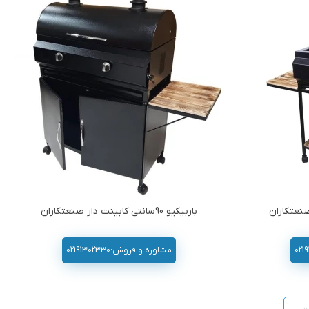
باربیکیو 90سانتی کابینت دار صنعتکاران
مشاوره و فروش:02191302330