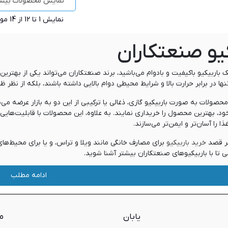
نمایش محصولات بیشت
نمایش
1
تا 12 از 14 مورد
کیو صنعتکاران
ک باربیکیو باکیفیت و بادوام می‌باشید، برند صنعتکاران می‌تواند یکی از بهتری
تنها در برابر حرارت بالا و شرایط محیطی دوام بالایی داشته باشند، بلکه از نظ
صولات به صورت باربیکیو گازی، ذغالی یا ترکیبی از این دو به بازار عرضه می‌شو
ود، بهترین محصول را خریداری نمایند. به علاوه، این محصولات با قابلیت‌های
 را آسان‌تر و ایمن‌تر می‌سازند.
گر قصد
خرید باربیکیو
برای مصارف خانگی مانند ویلا و تراس، و یا برای محیط‌های ح
شی تا با باربیکیو‌های صنعتکاران بیشتر آشنا شوید.
یو صنعت کاران
ادامه مطلب
شرکت سهامی خاص صنعتکاران در سال 1368 آغاز به کار کرد. این ش
اه‌های مورد نیاز کشور نمود. یکی از تولیدات روزمرۀ شرکت صنعتکاران، باربیک
کیوهای داخلی قرار می گیرد.
یابان
م