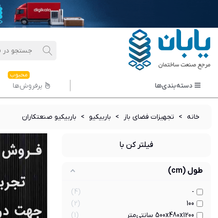
محبوب
دسته‌بندی‌ها
پرفروش‌ها
خانه
>
تجهیزات فضای باز
>
باربیکیو
>
باربیکیو صنعتکاران
فیلتر کن با
طول (cm)
4
-
2
100
500x480x1200 سانتی‌متر
1