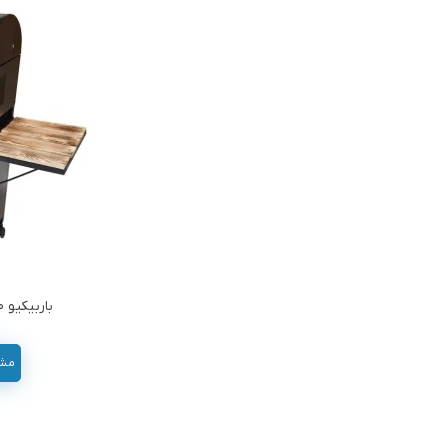
باربیکیو 80سانتی کابینت دار صنعتکاران
مشاور