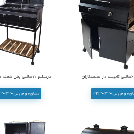
باربیکیو 70سانتی بغل شعله صنعتکاران
ه و فروش:02191302330
مشاوره و فروش:02191302330