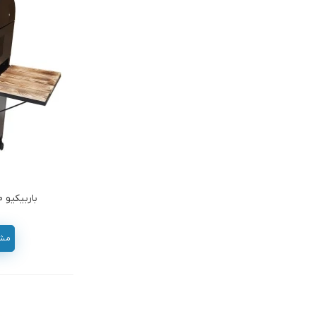
باربیکیو 70سانتی کابینت دار صنعتکاران
مشاور