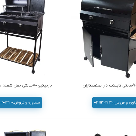
باربیکیو 80سانتی بغل شعله صنعتکاران
ه و فروش:02191302330
مشاوره و فروش:02191302330